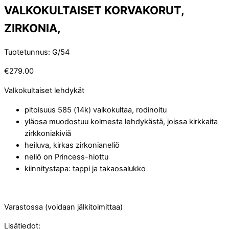
VALKOKULTAISET KORVAKORUT,
ZIRKONIA,
Tuotetunnus
:
G/54
€
279.00
Valkokultaiset lehdykät
pitoisuus 585 (14k) valkokultaa, rodinoitu
yläosa muodostuu kolmesta lehdykästä, joissa kirkkaita
zirkkoniakiviä
heiluva, kirkas zirkonianeliö
neliö on Princess-hiottu
kiinnitystapa: tappi ja takaosalukko
Varastossa (voidaan jälkitoimittaa)
Lisätiedot: