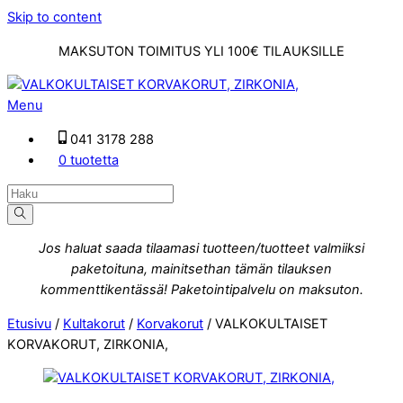
Skip to content
MAKSUTON TOIMITUS YLI 100€ TILAUKSILLE
Menu
041 3178 288
0 tuotetta
Jos haluat saada tilaamasi tuotteen/tuotteet valmiiksi
paketoituna, mainitsethan tämän tilauksen
kommenttikentässä! Paketointipalvelu on maksuton.
Etusivu
/
Kultakorut
/
Korvakorut
/ VALKOKULTAISET
KORVAKORUT, ZIRKONIA,