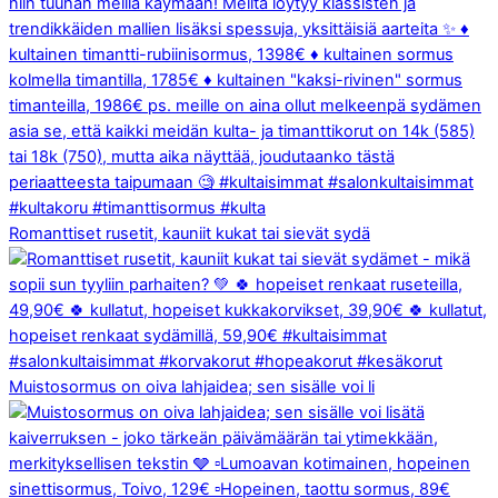
Romanttiset rusetit, kauniit kukat tai sievät sydä
Muistosormus on oiva lahjaidea; sen sisälle voi li