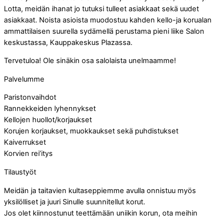
Lotta, meidän ihanat jo tutuksi tulleet asiakkaat sekä uudet
asiakkaat. Noista asioista muodostuu kahden kello-ja korualan
ammattilaisen suurella sydämellä perustama pieni liike Salon
keskustassa, Kauppakeskus Plazassa.
Tervetuloa! Ole sinäkin osa salolaista unelmaamme!
Palvelumme
Paristonvaihdot
Rannekkeiden lyhennykset
Kellojen huollot/korjaukset
Korujen korjaukset, muokkaukset sekä puhdistukset
Kaiverrukset
Korvien rei’itys
Tilaustyöt
Meidän ja taitavien kultaseppiemme avulla onnistuu myös
yksilölliset ja juuri Sinulle suunnitellut korut.
Jos olet kiinnostunut teettämään uniikin korun, ota meihin