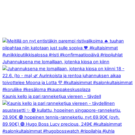
Juhannuksena me lomaillaan, jotenka kipsa on kiinn
Kaunis kello ja pari ranneketjua viereen - täydell