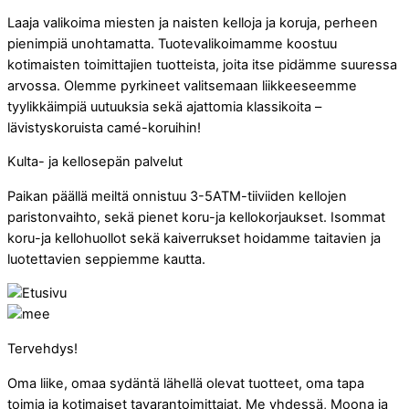
Laaja valikoima miesten ja naisten kelloja ja koruja, perheen
pienimpiä unohtamatta. Tuotevalikoimamme koostuu
kotimaisten toimittajien tuotteista, joita itse pidämme suuressa
arvossa. Olemme pyrkineet valitsemaan liikkeeseemme
tyylikkäimpiä uutuuksia sekä ajattomia klassikoita –
lävistyskoruista camé-koruihin!
Kulta- ja kellosepän palvelut
Paikan päällä meiltä onnistuu 3-5ATM-tiiviiden kellojen
paristonvaihto, sekä pienet koru-ja kellokorjaukset. Isommat
koru-ja kellohuollot sekä kaiverrukset hoidamme taitavien ja
luotettavien seppiemme kautta.
Tervehdys!
Oma liike, omaa sydäntä lähellä olevat tuotteet, oma tapa
toimia ja kotimaiset tavarantoimittajat. Me yhdessä, Moona ja