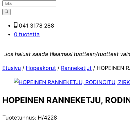
041 3178 288
0 tuotetta
Jos haluat saada tilaamasi tuotteen/tuotteet val
Etusivu
/
Hopeakorut
/
Ranneketjut
/ HOPEINEN R
HOPEINEN RANNEKETJU, RODIN
Tuotetunnus
:
H/4228