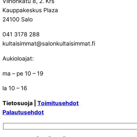
Vilhonkatu 8, 2. Krs
Kauppakeskus Plaza
24100 Salo
041 3178 288
kultaisimmat@salonkultaisimmat.fi
Aukioloajat:
ma – pe 10 – 19
la 10 – 16
Tietosuoja |
Toimitusehdot
Palautusehdot