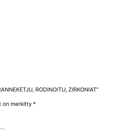
EN RANNEKETJU, RODINOITU, ZIRKONIAT”
t on merkitty
*