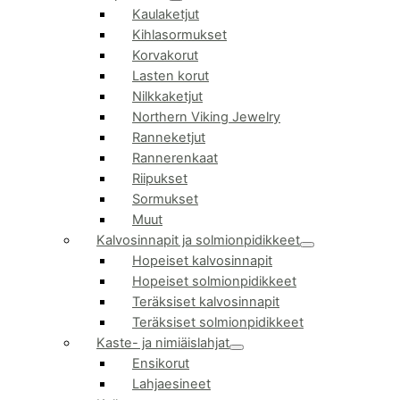
Kaulaketjut
Kihlasormukset
Korvakorut
Lasten korut
Nilkkaketjut
Northern Viking Jewelry
Ranneketjut
Rannerenkaat
Riipukset
Sormukset
Muut
Kalvosinnapit ja solmionpidikkeet
Hopeiset kalvosinnapit
Hopeiset solmionpidikkeet
Teräksiset kalvosinnapit
Teräksiset solmionpidikkeet
Kaste- ja nimiäislahjat
Ensikorut
Lahjaesineet