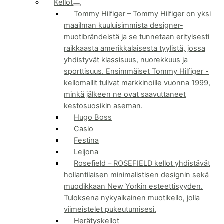
Kellot
Tommy Hilfiger
–
Tommy Hilfiger on yksi
maailman kuuluisimmista designer-
muotibrändeistä ja se tunnetaan erityisesti
raikkaasta amerikkalaisesta tyylistä, jossa
yhdistyvät klassisuus, nuorekkuus ja
sporttisuus. Ensimmäiset Tommy Hilfiger -
kellomallit tulivat markkinoille vuonna 1999,
minkä jälkeen ne ovat saavuttaneet
kestosuosikin aseman.
Hugo Boss
Casio
Festina
Leijona
Rosefield
–
ROSEFIELD kellot yhdistävät
hollantilaisen minimalistisen designin sekä
muodikkaan New Yorkin esteettisyyden.
Tuloksena nykyaikainen muotikello, jolla
viimeistelet pukeutumisesi.
Herätyskellot