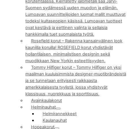
korutehtaassa. Kierrätetty jalometalli saa Järvi-
Suomen sydämessä uuden muodon ja elämän.
Lumoavan suunnittelijoiden luomat mallit muuttuvat
todeksi kultaseppien käsissä. Lumoavan tuotteet
ovat kestävä ja eettinen valinta ja sellaisia
hankkimalla tuet suomalaista työtä.
Rosefield korut
–
Rakenna kansainvälinen look
kauniilla koruilla! ROSEFIELD korut yhdistävät
hollantilaisen, minimalistisen designin sekä
muodikkaan New Yorkin esteettisyyden.
Tommy Hilfiger korut
–
Tommy Hilfiger on yksi
maailman kuuluisimmista designer-muotibrändeistä
ja se tunnetaan erityisesti raikkaasta
amerikkalaisesta tyylistä, jossa yhdistyvät
klassisuus, nuorekkuus ja sporttisuus.
Avainkaulakorut
Helminauhat
Helmirannekkeet
Kaulanauhat
Hopeakorut