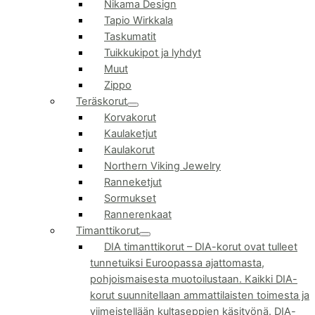
Nikama Design
Tapio Wirkkala
Taskumatit
Tuikkukipot ja lyhdyt
Muut
Zippo
Teräskorut
Korvakorut
Kaulaketjut
Kaulakorut
Northern Viking Jewelry
Ranneketjut
Sormukset
Rannerenkaat
Timanttikorut
DIA timanttikorut
–
DIA-korut ovat tulleet
tunnetuiksi Euroopassa ajattomasta,
pohjoismaisesta muotoilustaan. Kaikki DIA-
korut suunnitellaan ammattilaisten toimesta ja
viimeistellään kultaseppien käsityönä. DIA-