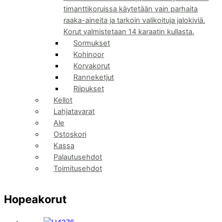
timanttikoruissa käytetään vain parhaita
raaka-aineita ja tarkoin valikoituja jalokiviä.
Korut valmistetaan 14 karaatin kullasta.
Sormukset
Kohinoor
Korvakorut
Ranneketjut
Riipukset
Kellot
Lahjatavarat
Ale
Ostoskori
Kassa
Palautusehdot
Toimitusehdot
Hopeakorut