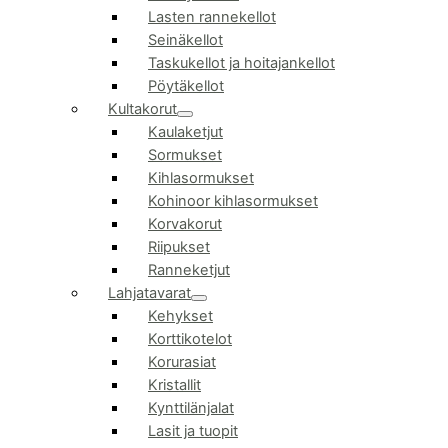
Lasten rannekellot
Seinäkellot
Taskukellot ja hoitajankellot
Pöytäkellot
Kultakorut
Kaulaketjut
Sormukset
Kihlasormukset
Kohinoor kihlasormukset
Korvakorut
Riipukset
Ranneketjut
Lahjatavarat
Kehykset
Korttikotelot
Korurasiat
Kristallit
Kynttilänjalat
Lasit ja tuopit