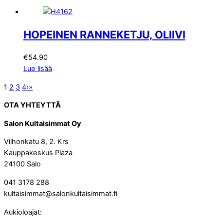
HOPEINEN RANNEKETJU, OLIIVI
€
54.90
Lue lisää
1
2
3
4
›
»
OTA YHTEYTTÄ
Salon Kultaisimmat Oy
Vilhonkatu 8, 2. Krs
Kauppakeskus Plaza
24100 Salo
041 3178 288
kultaisimmat@salonkultaisimmat.fi
Aukioloajat: