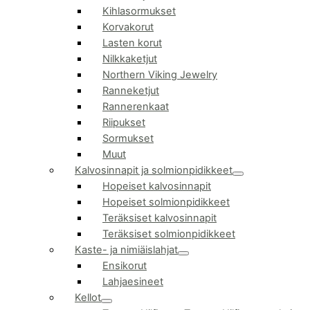
Kihlasormukset
Korvakorut
Lasten korut
Nilkkaketjut
Northern Viking Jewelry
Ranneketjut
Rannerenkaat
Riipukset
Sormukset
Muut
Kalvosinnapit ja solmionpidikkeet
Hopeiset kalvosinnapit
Hopeiset solmionpidikkeet
Teräksiset kalvosinnapit
Teräksiset solmionpidikkeet
Kaste- ja nimiäislahjat
Ensikorut
Lahjaesineet
Kellot