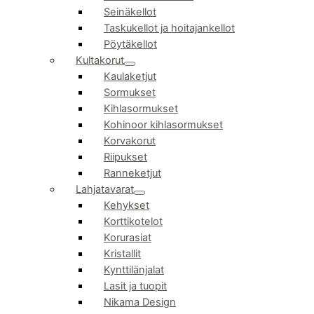
Seinäkellot
Taskukellot ja hoitajankellot
Pöytäkellot
Kultakorut
Kaulaketjut
Sormukset
Kihlasormukset
Kohinoor kihlasormukset
Korvakorut
Riipukset
Ranneketjut
Lahjatavarat
Kehykset
Korttikotelot
Korurasiat
Kristallit
Kynttilänjalat
Lasit ja tuopit
Nikama Design