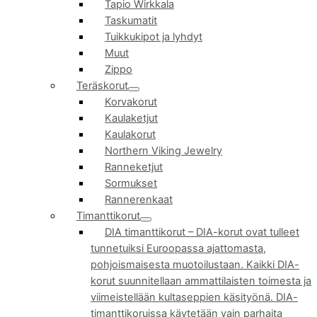
Tapio Wirkkala
Taskumatit
Tuikkukipot ja lyhdyt
Muut
Zippo
Teräskorut
Korvakorut
Kaulaketjut
Kaulakorut
Northern Viking Jewelry
Ranneketjut
Sormukset
Rannerenkaat
Timanttikorut
DIA timanttikorut
–
DIA-korut ovat tulleet
tunnetuiksi Euroopassa ajattomasta,
pohjoismaisesta muotoilustaan. Kaikki DIA-
korut suunnitellaan ammattilaisten toimesta ja
viimeistellään kultaseppien käsityönä. DIA-
timanttikoruissa käytetään vain parhaita