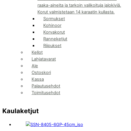
raaka-aineita ja tarkoin valikoituja jalokiviä.
Korut valmistetaan 14 karaatin kullasta.
Sormukset
Kohinoor
Korvakorut
Ranneketjut
Riipukset
Kellot
Lahjatavarat
Ale
Ostoskori
Kassa
Palautusehdot
Toimitusehdot
Kaulaketjut