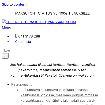
Skip to content
MAKSUTON TOIMITUS YLI 100€ TILAUKSILLE
Menu
041 3178 288
0 tuotetta
Jos haluat saada tilaamasi tuotteen/tuotteet valmiiksi
paketoituna, mainitsethan tämän tilauksen
kommenttikentässä! Paketointipalvelu on maksuton.
Kategoriat
Lumoava
–
Lumoava valmistaa korunsa
käsityönä Kuopiossa, maailman pohjoisimmassa
korutehtaassa. Kierrätetty jalometalli saa Järvi-