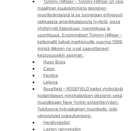
Tommy Hilfiger
–
Tommy Hilfiger on yksi
maailman kuuluisimmista designer-
muotibrändeistä ja se tunnetaan erityisesti
raikkaasta amerikkalaisesta tyylistä, jossa
yhdistyvät klassisuus, nuorekkuus ja
sporttisuus. Ensimmäiset Tommy Hilfiger -
kellomallit tulivat markkinoille vuonna 1999,
minkä jälkeen ne ovat saavuttaneet
kestosuosikin aseman.
Hugo Boss
Casio
Festina
Leijona
Rosefield
–
ROSEFIELD kellot yhdistävät
hollantilaisen minimalistisen designin sekä
muodikkaan New Yorkin esteettisyyden.
Tuloksena nykyaikainen muotikello, jolla
viimeistelet pukeutumisesi.
Herätyskellot
Lasten rannekellot