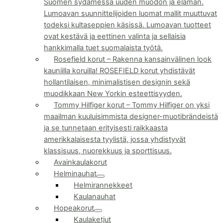
Suomen sydämessä uuden muodon ja elämän.
Lumoavan suunnittelijoiden luomat mallit muuttuvat
todeksi kultaseppien käsissä. Lumoavan tuotteet
ovat kestävä ja eettinen valinta ja sellaisia
hankkimalla tuet suomalaista työtä.
Rosefield korut
–
Rakenna kansainvälinen look
kauniilla koruilla! ROSEFIELD korut yhdistävät
hollantilaisen, minimalistisen designin sekä
muodikkaan New Yorkin esteettisyyden.
Tommy Hilfiger korut
–
Tommy Hilfiger on yksi
maailman kuuluisimmista designer-muotibrändeistä
ja se tunnetaan erityisesti raikkaasta
amerikkalaisesta tyylistä, jossa yhdistyvät
klassisuus, nuorekkuus ja sporttisuus.
Avainkaulakorut
Helminauhat
Helmirannekkeet
Kaulanauhat
Hopeakorut
Kaulaketjut