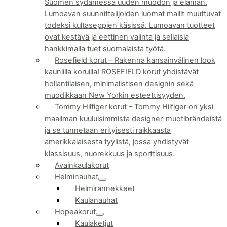
Suomen sydämessä uuden muodon ja elämän.
Lumoavan suunnittelijoiden luomat mallit muuttuvat
todeksi kultaseppien käsissä. Lumoavan tuotteet
ovat kestävä ja eettinen valinta ja sellaisia
hankkimalla tuet suomalaista työtä.
Rosefield korut
–
Rakenna kansainvälinen look
kauniilla koruilla! ROSEFIELD korut yhdistävät
hollantilaisen, minimalistisen designin sekä
muodikkaan New Yorkin esteettisyyden.
Tommy Hilfiger korut
–
Tommy Hilfiger on yksi
maailman kuuluisimmista designer-muotibrändeistä
ja se tunnetaan erityisesti raikkaasta
amerikkalaisesta tyylistä, jossa yhdistyvät
klassisuus, nuorekkuus ja sporttisuus.
Avainkaulakorut
Helminauhat
Helmirannekkeet
Kaulanauhat
Hopeakorut
Kaulaketjut