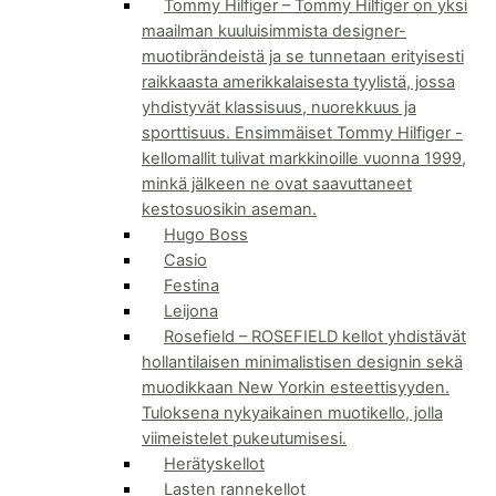
Tommy Hilfiger
–
Tommy Hilfiger on yksi
maailman kuuluisimmista designer-
muotibrändeistä ja se tunnetaan erityisesti
raikkaasta amerikkalaisesta tyylistä, jossa
yhdistyvät klassisuus, nuorekkuus ja
sporttisuus. Ensimmäiset Tommy Hilfiger -
kellomallit tulivat markkinoille vuonna 1999,
minkä jälkeen ne ovat saavuttaneet
kestosuosikin aseman.
Hugo Boss
Casio
Festina
Leijona
Rosefield
–
ROSEFIELD kellot yhdistävät
hollantilaisen minimalistisen designin sekä
muodikkaan New Yorkin esteettisyyden.
Tuloksena nykyaikainen muotikello, jolla
viimeistelet pukeutumisesi.
Herätyskellot
Lasten rannekellot