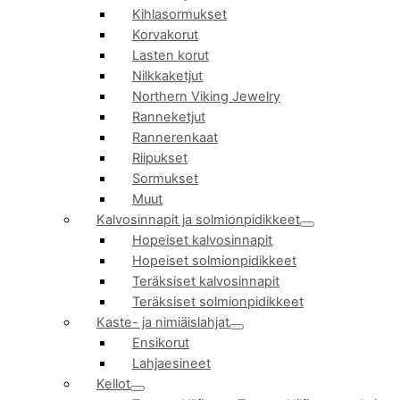
Kihlasormukset
Korvakorut
Lasten korut
Nilkkaketjut
Northern Viking Jewelry
Ranneketjut
Rannerenkaat
Riipukset
Sormukset
Muut
Kalvosinnapit ja solmionpidikkeet
Hopeiset kalvosinnapit
Hopeiset solmionpidikkeet
Teräksiset kalvosinnapit
Teräksiset solmionpidikkeet
Kaste- ja nimiäislahjat
Ensikorut
Lahjaesineet
Kellot