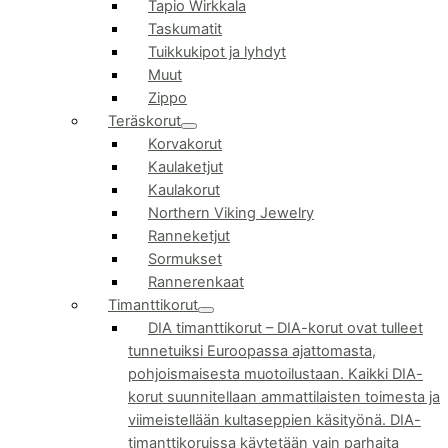
Tapio Wirkkala
Taskumatit
Tuikkukipot ja lyhdyt
Muut
Zippo
Teräskorut
Korvakorut
Kaulaketjut
Kaulakorut
Northern Viking Jewelry
Ranneketjut
Sormukset
Rannerenkaat
Timanttikorut
DIA timanttikorut
–
DIA-korut ovat tulleet
tunnetuiksi Euroopassa ajattomasta,
pohjoismaisesta muotoilustaan. Kaikki DIA-
korut suunnitellaan ammattilaisten toimesta ja
viimeistellään kultaseppien käsityönä. DIA-
timanttikoruissa käytetään vain parhaita