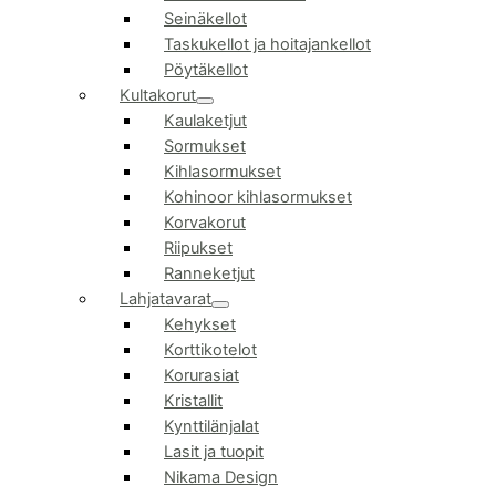
Seinäkellot
Taskukellot ja hoitajankellot
Pöytäkellot
Kultakorut
Kaulaketjut
Sormukset
Kihlasormukset
Kohinoor kihlasormukset
Korvakorut
Riipukset
Ranneketjut
Lahjatavarat
Kehykset
Korttikotelot
Korurasiat
Kristallit
Kynttilänjalat
Lasit ja tuopit
Nikama Design