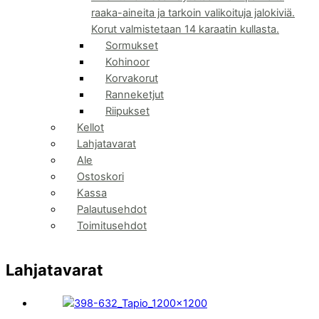
raaka-aineita ja tarkoin valikoituja jalokiviä.
Korut valmistetaan 14 karaatin kullasta.
Sormukset
Kohinoor
Korvakorut
Ranneketjut
Riipukset
Kellot
Lahjatavarat
Ale
Ostoskori
Kassa
Palautusehdot
Toimitusehdot
Lahjatavarat