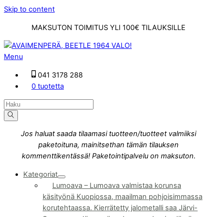
Skip to content
MAKSUTON TOIMITUS YLI 100€ TILAUKSILLE
Menu
041 3178 288
0 tuotetta
Jos haluat saada tilaamasi tuotteen/tuotteet valmiiksi
paketoituna, mainitsethan tämän tilauksen
kommenttikentässä! Paketointipalvelu on maksuton.
Kategoriat
Lumoava
–
Lumoava valmistaa korunsa
käsityönä Kuopiossa, maailman pohjoisimmassa
korutehtaassa. Kierrätetty jalometalli saa Järvi-