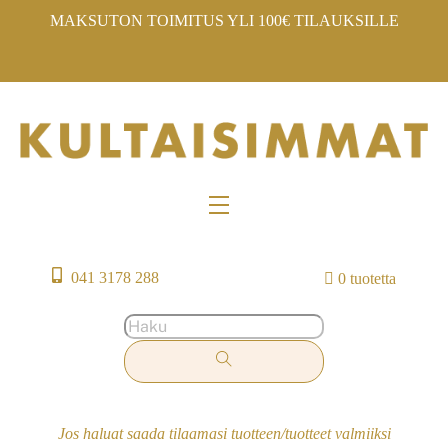
Skip
MAKSUTON TOIMITUS YLI 100€ TILAUKSILLE
to
content
Menu
041 3178 288
0 tuotetta
Jos haluat saada tilaamasi tuotteen/tuotteet valmiiksi