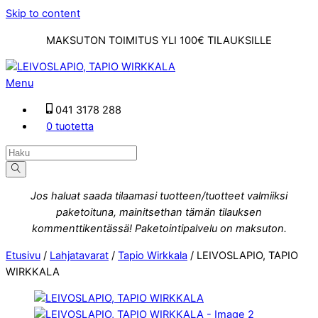
Skip to content
MAKSUTON TOIMITUS YLI 100€ TILAUKSILLE
Menu
041 3178 288
0 tuotetta
Jos haluat saada tilaamasi tuotteen/tuotteet valmiiksi
paketoituna, mainitsethan tämän tilauksen
kommenttikentässä! Paketointipalvelu on maksuton.
Etusivu
/
Lahjatavarat
/
Tapio Wirkkala
/ LEIVOSLAPIO, TAPIO
WIRKKALA