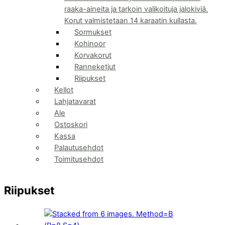
raaka-aineita ja tarkoin valikoituja jalokiviä.
Korut valmistetaan 14 karaatin kullasta.
Sormukset
Kohinoor
Korvakorut
Ranneketjut
Riipukset
Kellot
Lahjatavarat
Ale
Ostoskori
Kassa
Palautusehdot
Toimitusehdot
Riipukset