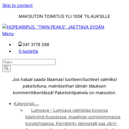
Skip to content
MAKSUTON TOIMITUS YLI 100€ TILAUKSILLE
Menu
041 3178 288
0 tuotetta
Jos haluat saada tilaamasi tuotteen/tuotteet valmiiksi
paketoituna, mainitsethan tämän tilauksen
kommenttikentässä! Paketointipalvelu on maksuton.
Kategoriat
Lumoava
–
Lumoava valmistaa korunsa
käsityönä Kuopiossa, maailman pohjoisimmassa
korutehtaassa. Kierrätetty jalometalli saa Järvi-