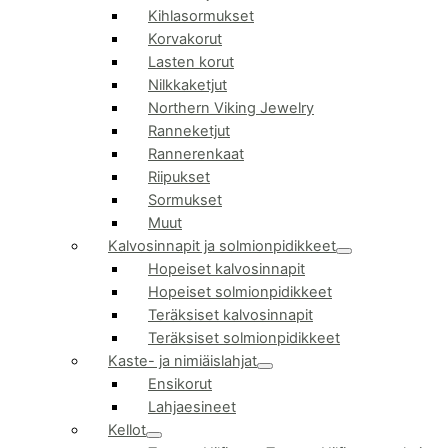
Kihlasormukset
Korvakorut
Lasten korut
Nilkkaketjut
Northern Viking Jewelry
Ranneketjut
Rannerenkaat
Riipukset
Sormukset
Muut
Kalvosinnapit ja solmionpidikkeet
Hopeiset kalvosinnapit
Hopeiset solmionpidikkeet
Teräksiset kalvosinnapit
Teräksiset solmionpidikkeet
Kaste- ja nimiäislahjat
Ensikorut
Lahjaesineet
Kellot