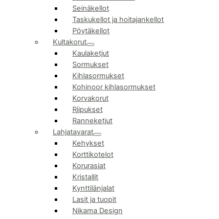
Seinäkellot
Taskukellot ja hoitajankellot
Pöytäkellot
Kultakorut
Kaulaketjut
Sormukset
Kihlasormukset
Kohinoor kihlasormukset
Korvakorut
Riipukset
Ranneketjut
Lahjatavarat
Kehykset
Korttikotelot
Korurasiat
Kristallit
Kynttilänjalat
Lasit ja tuopit
Nikama Design