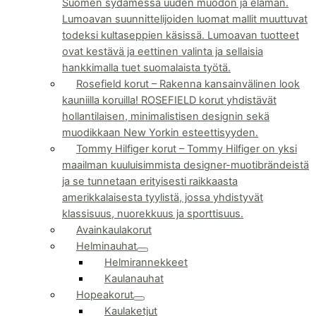
Suomen sydämessä uuden muodon ja elämän.
Lumoavan suunnittelijoiden luomat mallit muuttuvat
todeksi kultaseppien käsissä. Lumoavan tuotteet
ovat kestävä ja eettinen valinta ja sellaisia
hankkimalla tuet suomalaista työtä.
Rosefield korut
–
Rakenna kansainvälinen look
kauniilla koruilla! ROSEFIELD korut yhdistävät
hollantilaisen, minimalistisen designin sekä
muodikkaan New Yorkin esteettisyyden.
Tommy Hilfiger korut
–
Tommy Hilfiger on yksi
maailman kuuluisimmista designer-muotibrändeistä
ja se tunnetaan erityisesti raikkaasta
amerikkalaisesta tyylistä, jossa yhdistyvät
klassisuus, nuorekkuus ja sporttisuus.
Avainkaulakorut
Helminauhat
Helmirannekkeet
Kaulanauhat
Hopeakorut
Kaulaketjut