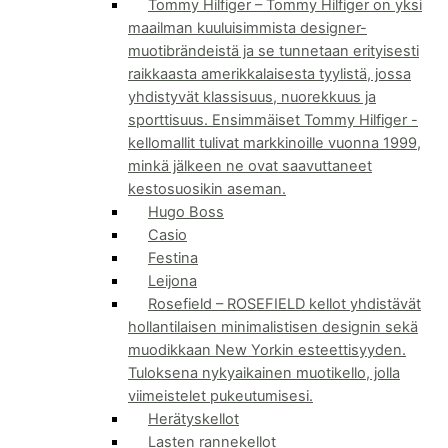
Tommy Hilfiger
–
Tommy Hilfiger on yksi
maailman kuuluisimmista designer-
muotibrändeistä ja se tunnetaan erityisesti
raikkaasta amerikkalaisesta tyylistä, jossa
yhdistyvät klassisuus, nuorekkuus ja
sporttisuus. Ensimmäiset Tommy Hilfiger -
kellomallit tulivat markkinoille vuonna 1999,
minkä jälkeen ne ovat saavuttaneet
kestosuosikin aseman.
Hugo Boss
Casio
Festina
Leijona
Rosefield
–
ROSEFIELD kellot yhdistävät
hollantilaisen minimalistisen designin sekä
muodikkaan New Yorkin esteettisyyden.
Tuloksena nykyaikainen muotikello, jolla
viimeistelet pukeutumisesi.
Herätyskellot
Lasten rannekellot