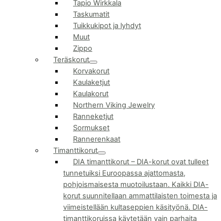
Tapio Wirkkala
Taskumatit
Tuikkukipot ja lyhdyt
Muut
Zippo
Teräskorut
Korvakorut
Kaulaketjut
Kaulakorut
Northern Viking Jewelry
Ranneketjut
Sormukset
Rannerenkaat
Timanttikorut
DIA timanttikorut
–
DIA-korut ovat tulleet
tunnetuiksi Euroopassa ajattomasta,
pohjoismaisesta muotoilustaan. Kaikki DIA-
korut suunnitellaan ammattilaisten toimesta ja
viimeistellään kultaseppien käsityönä. DIA-
timanttikoruissa käytetään vain parhaita