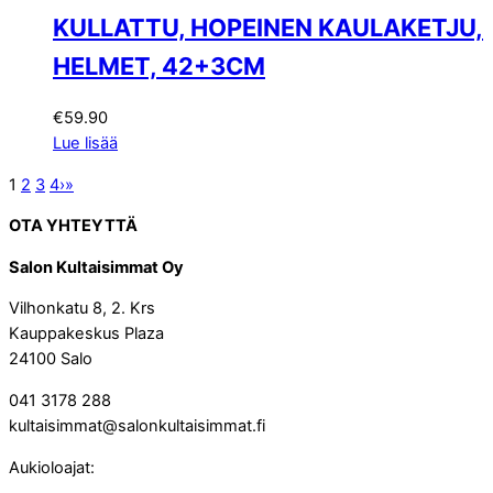
KULLATTU, HOPEINEN KAULAKETJU,
HELMET, 42+3CM
€
59.90
Lue lisää
1
2
3
4
›
»
OTA YHTEYTTÄ
Salon Kultaisimmat Oy
Vilhonkatu 8, 2. Krs
Kauppakeskus Plaza
24100 Salo
041 3178 288
kultaisimmat@salonkultaisimmat.fi
Aukioloajat: