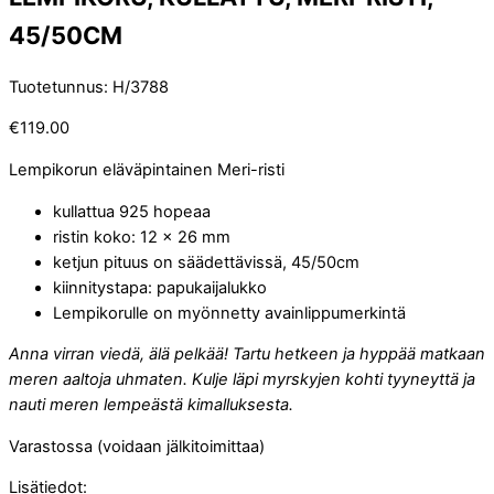
45/50CM
Tuotetunnus
:
H/3788
€
119.00
Lempikorun eläväpintainen Meri-risti
kullattua 925 hopeaa
ristin koko: 12 x 26 mm
ketjun pituus on säädettävissä, 45/50cm
kiinnitystapa: papukaijalukko
Lempikorulle on myönnetty avainlippumerkintä
Anna virran viedä, älä pelkää! Tartu hetkeen ja hyppää matkaan
meren aaltoja uhmaten.
Kulje läpi myrskyjen kohti tyyneyttä ja
nauti meren lempeästä kimalluksesta.
Varastossa (voidaan jälkitoimittaa)
Lisätiedot: