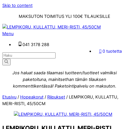
Skip to content
MAKSUTON TOIMITUS YLI 100€ TILAUKSILLE
Menu
041 3178 288
0 tuotetta
Jos haluat saada tilaamasi tuotteen/tuotteet valmiiksi
paketoituna, mainitsethan tämän tilauksen
kommenttikentässä! Paketointipalvelu on maksuton.
Etusivu
/
Hopeakorut
/
Riipukset
/ LEMPIKORU, KULLATTU,
MERI-RISTI, 45/50CM
LEMPIKORU, KULLATTU, MERI-RISTI,