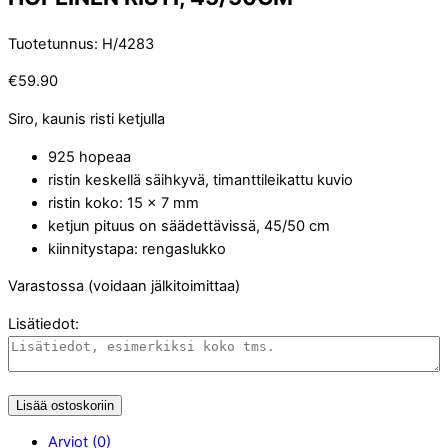
Tuotetunnus
:
H/4283
€
59.90
Siro, kaunis risti ketjulla
925 hopeaa
ristin keskellä säihkyvä, timanttileikattu kuvio
ristin koko: 15 x 7 mm
ketjun pituus on säädettävissä, 45/50 cm
kiinnitystapa: rengaslukko
Varastossa (voidaan jälkitoimittaa)
Lisätiedot:
Lisää ostoskoriin
Arviot (0)