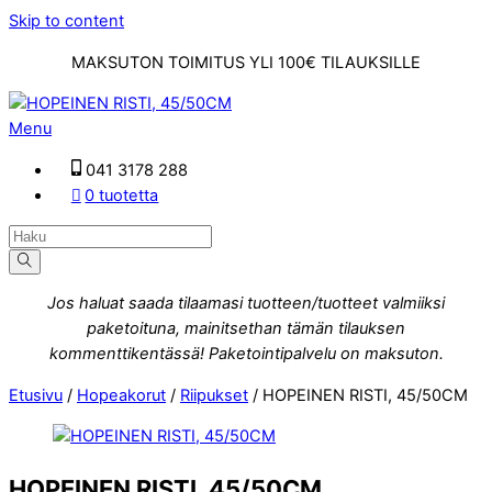
Skip to content
MAKSUTON TOIMITUS YLI 100€ TILAUKSILLE
Menu
041 3178 288
0 tuotetta
Jos haluat saada tilaamasi tuotteen/tuotteet valmiiksi
paketoituna, mainitsethan tämän tilauksen
kommenttikentässä! Paketointipalvelu on maksuton.
Etusivu
/
Hopeakorut
/
Riipukset
/ HOPEINEN RISTI, 45/50CM
HOPEINEN RISTI, 45/50CM