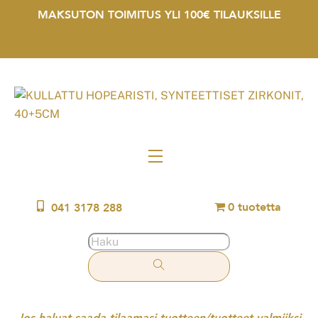
Skip
MAKSUTON TOIMITUS YLI 100€ TILAUKSILLE
to
content
Menu
0 tuotetta
041 3178 288
Jos haluat saada tilaamasi tuotteen/tuotteet valmiiksi