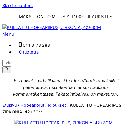
Skip to content
MAKSUTON TOIMITUS YLI 100€ TILAUKSILLE
Menu
041 3178 288
0 tuotetta
Jos haluat saada tilaamasi tuotteen/tuotteet valmiiksi
paketoituna, mainitsethan tämän tilauksen
kommenttikentässä! Paketointipalvelu on maksuton.
Etusivu
/
Hopeakorut
/
Riipukset
/ KULLATTU HOPEARIIPUS,
ZIRKONIA, 42+3CM