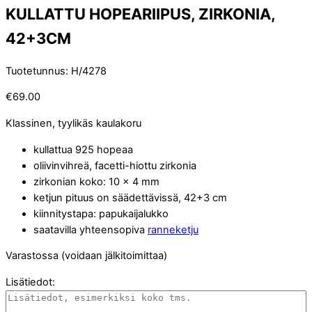
KULLATTU HOPEARIIPUS, ZIRKONIA,
42+3CM
Tuotetunnus
:
H/4278
€
69.00
Klassinen, tyylikäs kaulakoru
kullattua 925 hopeaa
oliivinvihreä, facetti-hiottu zirkonia
zirkonian koko: 10 x 4 mm
ketjun pituus on säädettävissä, 42+3 cm
kiinnitystapa: papukaijalukko
saatavilla yhteensopiva
ranneketju
Varastossa (voidaan jälkitoimittaa)
Lisätiedot: