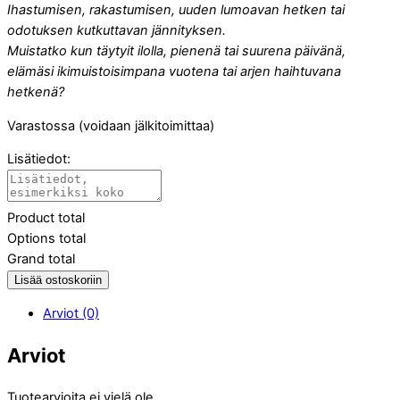
Ihastumisen, rakastumisen, uuden lumoavan hetken tai
odotuksen kutkuttavan jännityksen.
Muistatko kun täytyit ilolla, pienenä tai suurena päivänä,
elämäsi ikimuistoisimpana vuotena tai arjen haihtuvana
hetkenä?
Varastossa (voidaan jälkitoimittaa)
Lisätiedot:
Product total
Options total
Grand total
Lisää ostoskoriin
Arviot (0)
Arviot
Tuotearvioita ei vielä ole.