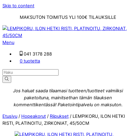
Skip to content
MAKSUTON TOIMITUS YLI 100€ TILAUKSILLE
Menu
041 3178 288
0 tuotetta
Jos haluat saada tilaamasi tuotteen/tuotteet valmiiksi
paketoituna, mainitsethan tämän tilauksen
kommenttikentässä! Paketointipalvelu on maksuton.
Etusivu
/
Hopeakorut
/
Riipukset
/ LEMPIKORU, ILON HETKI
RISTI, PLATINOITU, ZIRKONIAT, 45/50CM