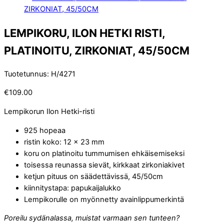
LEMPIKORU, ILON HETKI RISTI,
PLATINOITU, ZIRKONIAT, 45/50CM
Tuotetunnus
:
H/4271
€
109.00
Lempikorun Ilon Hetki-risti
925 hopeaa
ristin koko: 12 x 23 mm
koru on platinoitu tummumisen ehkäisemiseksi
toisessa reunassa sievät, kirkkaat zirkoniakivet
ketjun pituus on säädettävissä, 45/50cm
kiinnitystapa: papukaijalukko
Lempikorulle on myönnetty avainlippumerkintä
Poreilu sydänalassa, muistat varmaan sen tunteen?