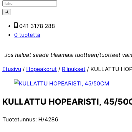
041 3178 288
0 tuotetta
Jos haluat saada tilaamasi tuotteen/tuotteet val
Etusivu
/
Hopeakorut
/
Riipukset
/ KULLATTU HOP
KULLATTU HOPEARISTI, 45/5
Tuotetunnus
:
H/4286