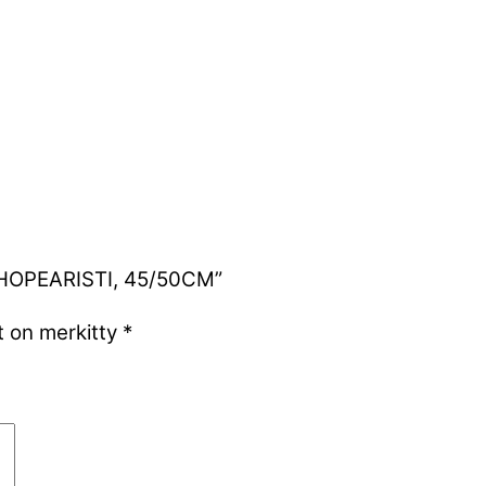
U HOPEARISTI, 45/50CM”
t on merkitty
*