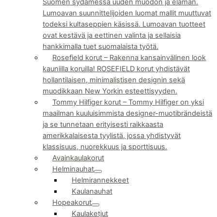
Suomen sydämessä uuden muodon ja elämän.
Lumoavan suunnittelijoiden luomat mallit muuttuvat
todeksi kultaseppien käsissä. Lumoavan tuotteet
ovat kestävä ja eettinen valinta ja sellaisia
hankkimalla tuet suomalaista työtä.
Rosefield korut
–
Rakenna kansainvälinen look
kauniilla koruilla! ROSEFIELD korut yhdistävät
hollantilaisen, minimalistisen designin sekä
muodikkaan New Yorkin esteettisyyden.
Tommy Hilfiger korut
–
Tommy Hilfiger on yksi
maailman kuuluisimmista designer-muotibrändeistä
ja se tunnetaan erityisesti raikkaasta
amerikkalaisesta tyylistä, jossa yhdistyvät
klassisuus, nuorekkuus ja sporttisuus.
Avainkaulakorut
Helminauhat
Helmirannekkeet
Kaulanauhat
Hopeakorut
Kaulaketjut