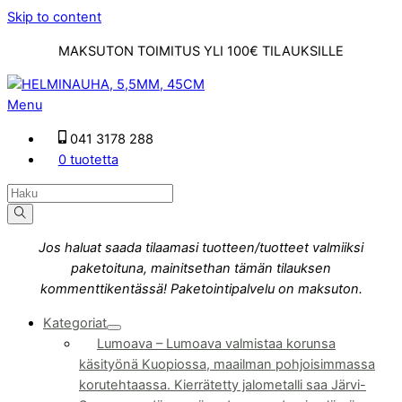
Skip to content
MAKSUTON TOIMITUS YLI 100€ TILAUKSILLE
Menu
041 3178 288
0 tuotetta
Jos haluat saada tilaamasi tuotteen/tuotteet valmiiksi
paketoituna, mainitsethan tämän tilauksen
kommenttikentässä! Paketointipalvelu on maksuton.
Kategoriat
Lumoava
–
Lumoava valmistaa korunsa
käsityönä Kuopiossa, maailman pohjoisimmassa
korutehtaassa. Kierrätetty jalometalli saa Järvi-