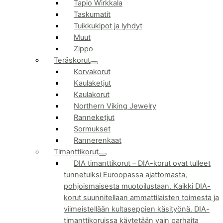
Tapio Wirkkala
Taskumatit
Tuikkukipot ja lyhdyt
Muut
Zippo
Teräskorut
Korvakorut
Kaulaketjut
Kaulakorut
Northern Viking Jewelry
Ranneketjut
Sormukset
Rannerenkaat
Timanttikorut
DIA timanttikorut
–
DIA-korut ovat tulleet
tunnetuiksi Euroopassa ajattomasta,
pohjoismaisesta muotoilustaan. Kaikki DIA-
korut suunnitellaan ammattilaisten toimesta ja
viimeistellään kultaseppien käsityönä. DIA-
timanttikoruissa käytetään vain parhaita