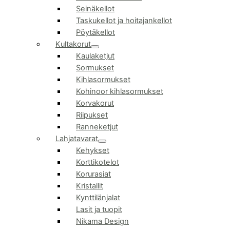
Seinäkellot
Taskukellot ja hoitajankellot
Pöytäkellot
Kultakorut
Kaulaketjut
Sormukset
Kihlasormukset
Kohinoor kihlasormukset
Korvakorut
Riipukset
Ranneketjut
Lahjatavarat
Kehykset
Korttikotelot
Korurasiat
Kristallit
Kynttilänjalat
Lasit ja tuopit
Nikama Design