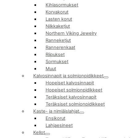
Kihlasormukset
Korvakorut
Lasten korut
Nilkkaketjut
Northern Viking Jewelry
Ranneketjut
Rannerenkaat
Riipukset
Sormukset
Muut
Kalvosinnapit ja solmionpidikkeet
Hopeiset kalvosinnapit
Hopeiset solmionpidikkeet
Teräksiset kalvosinnapit
Teräksiset solmionpidikkeet
Kaste- ja nimiäislahjat
Ensikorut
Lahjaesineet
Kellot