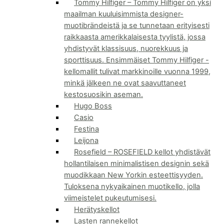
Tommy Hilfiger
–
Tommy Hilfiger on yksi
maailman kuuluisimmista designer-
muotibrändeistä ja se tunnetaan erityisesti
raikkaasta amerikkalaisesta tyylistä, jossa
yhdistyvät klassisuus, nuorekkuus ja
sporttisuus. Ensimmäiset Tommy Hilfiger -
kellomallit tulivat markkinoille vuonna 1999,
minkä jälkeen ne ovat saavuttaneet
kestosuosikin aseman.
Hugo Boss
Casio
Festina
Leijona
Rosefield
–
ROSEFIELD kellot yhdistävät
hollantilaisen minimalistisen designin sekä
muodikkaan New Yorkin esteettisyyden.
Tuloksena nykyaikainen muotikello, jolla
viimeistelet pukeutumisesi.
Herätyskellot
Lasten rannekellot