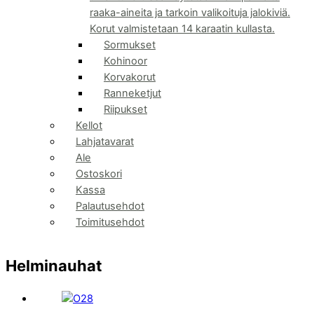
raaka-aineita ja tarkoin valikoituja jalokiviä.
Korut valmistetaan 14 karaatin kullasta.
Sormukset
Kohinoor
Korvakorut
Ranneketjut
Riipukset
Kellot
Lahjatavarat
Ale
Ostoskori
Kassa
Palautusehdot
Toimitusehdot
Helminauhat