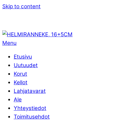
Skip to content
Menu
Etusivu
Uutuudet
Korut
Kellot
Lahjatavarat
Ale
Yhteystiedot
Toimitusehdot