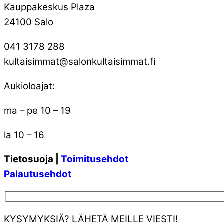
Kauppakeskus Plaza
24100 Salo
041 3178 288
kultaisimmat@salonkultaisimmat.fi
Aukioloajat:
ma – pe 10 – 19
la 10 – 16
Tietosuoja |
Toimitusehdot
Palautusehdot
KYSYMYKSIÄ? LÄHETÄ MEILLE VIESTI!