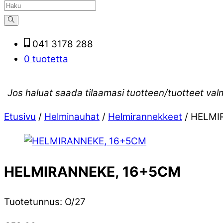
041 3178 288
0 tuotetta
Jos haluat saada tilaamasi tuotteen/tuotteet val
Etusivu
/
Helminauhat
/
Helmirannekkeet
/ HELMI
HELMIRANNEKE, 16+5CM
Tuotetunnus
:
O/27