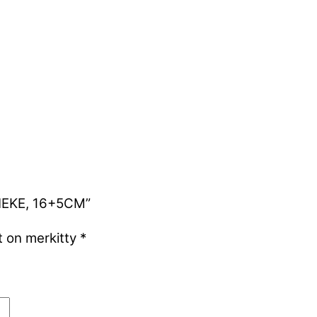
NNEKE, 16+5CM”
t on merkitty
*