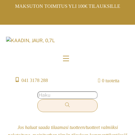
Skip
MAKSUTON TOIMITUS YLI 100€ TILAUKSILLE
to
content
Menu
041 3178 288
0 tuotetta
Jos haluat saada tilaamasi tuotteen/tuotteet valmiiksi