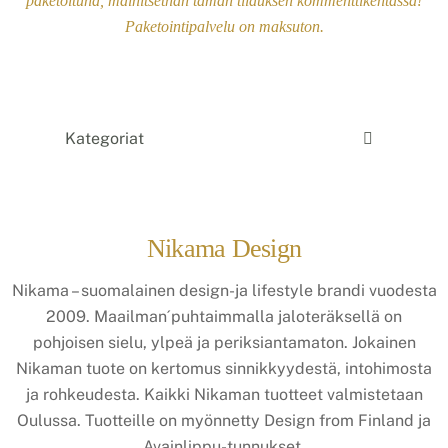
paketoituna, mainitsethan tämän tilauksen kommenttikentässä!
Paketointipalvelu on maksuton.
Kategoriat
Nikama Design
Nikama – suomalainen design-ja lifestyle brandi vuodesta
2009. Maailman´puhtaimmalla jaloteräksellä on
pohjoisen sielu, ylpeä ja periksiantamaton. Jokainen
Nikaman tuote on kertomus sinnikkyydestä, intohimosta
ja rohkeudesta. Kaikki Nikaman tuotteet valmistetaan
Oulussa. Tuotteille on myönnetty Design from Finland ja
Avainlippu-tunnukset.