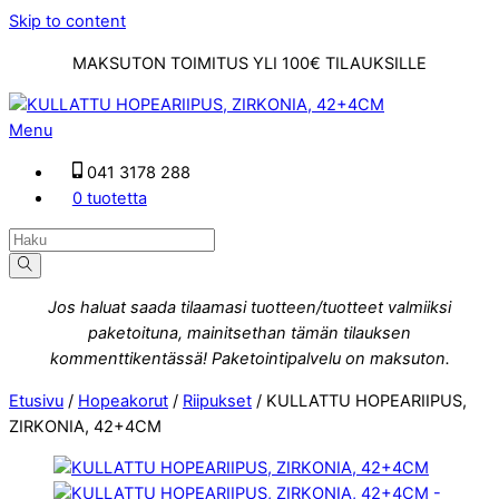
Skip to content
MAKSUTON TOIMITUS YLI 100€ TILAUKSILLE
Menu
041 3178 288
0 tuotetta
Jos haluat saada tilaamasi tuotteen/tuotteet valmiiksi
paketoituna, mainitsethan tämän tilauksen
kommenttikentässä! Paketointipalvelu on maksuton.
Etusivu
/
Hopeakorut
/
Riipukset
/ KULLATTU HOPEARIIPUS,
ZIRKONIA, 42+4CM