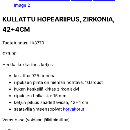
KULLATTU HOPEARIIPUS, ZIRKONIA,
42+4CM
Tuotetunnus
:
H/3770
€
79.90
Herkkä kukkariipus ketjulla
kullattua 925 hopeaa
riipuksen pinta on hieman hohtava, ”stardust”
kukan keskellä kirkas zirkoniakivi
riipuksen halkaisija: 15 mm
ketjun pituus säädettävissä, 42+4 cm
saatavilla yhteensopivat
korvakorut
Varastossa (voidaan jälkitoimittaa)