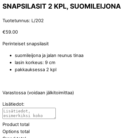
SNAPSILASIT 2 KPL, SUOMILEIJONA
Tuotetunnus
:
L/202
€
59.00
Perinteiset snapsilasit
suomileijona ja jalan reunus tinaa
lasin korkeus: 9 cm
pakkauksessa 2 kpl
Varastossa (voidaan jälkitoimittaa)
Lisätiedot:
Product total
Options total