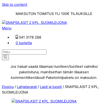
Skip to content
MAKSUTON TOIMITUS YLI 100€ TILAUKSILLE
Menu
041 3178 288
0 tuotetta
Jos haluat saada tilaamasi tuotteen/tuotteet valmiiksi
paketoituna, mainitsethan tämän tilauksen
kommenttikentässä! Paketointipalvelu on maksuton.
Etusivu
/
Lahjatavarat
/
Lasit ja tuopit
/ SNAPSILASIT 2 KPL,
SUOMILEIJONA