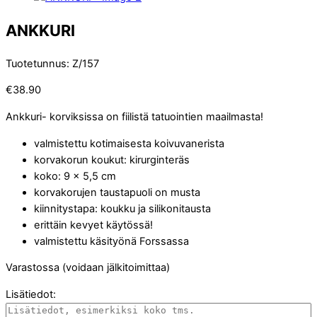
ANKKURI
Tuotetunnus
:
Z/157
€
38.90
Ankkuri- korviksissa on fiilistä tatuointien maailmasta!
valmistettu kotimaisesta koivuvanerista
korvakorun koukut: kirurginteräs
koko: 9 x 5,5 cm
korvakorujen taustapuoli on musta
kiinnitystapa: koukku ja silikonitausta
erittäin kevyet käytössä!
valmistettu käsityönä Forssassa
Varastossa (voidaan jälkitoimittaa)
Lisätiedot: