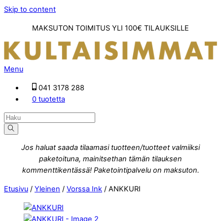
Skip to content
MAKSUTON TOIMITUS YLI 100€ TILAUKSILLE
Menu
041 3178 288
0 tuotetta
Jos haluat saada tilaamasi tuotteen/tuotteet valmiiksi
paketoituna, mainitsethan tämän tilauksen
kommenttikentässä! Paketointipalvelu on maksuton.
Etusivu
/
Yleinen
/
Vorssa Ink
/ ANKKURI