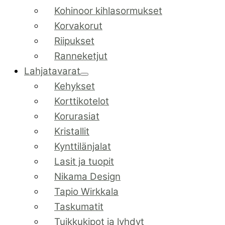
Kohinoor kihlasormukset
Korvakorut
Riipukset
Ranneketjut
Lahjatavarat
Kehykset
Korttikotelot
Korurasiat
Kristallit
Kynttilänjalat
Lasit ja tuopit
Nikama Design
Tapio Wirkkala
Taskumatit
Tuikkukipot ja lyhdyt