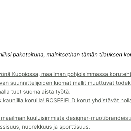
miiksi paketoituna, mainitsethan tämän tilauksen 
önä Kuopiossa, maailman pohjoisimmassa korutehta
suunnittelijoiden luomat mallit muuttuvat todeks
malla tuet suomalaista työtä.
kauniilla koruilla! ROSEFIELD korut yhdistävät holla
 maailman kuuluisimmista designer-muotibrändeistä 
assisuus, nuorekkuus ja sporttisuus.