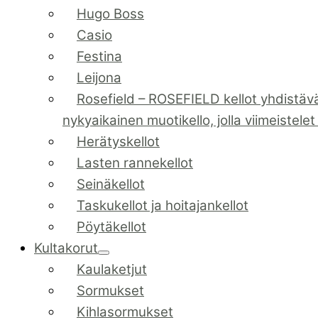
Hugo Boss
Casio
Festina
Leijona
Rosefield
–
ROSEFIELD kellot yhdistävä
nykyaikainen muotikello, jolla viimeistele
Herätyskellot
Lasten rannekellot
Seinäkellot
Taskukellot ja hoitajankellot
Pöytäkellot
Kultakorut
Kaulaketjut
Sormukset
Kihlasormukset