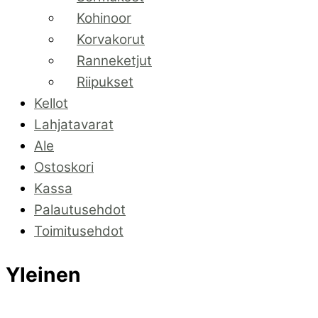
Kohinoor
Korvakorut
Ranneketjut
Riipukset
Kellot
Lahjatavarat
Ale
Ostoskori
Kassa
Palautusehdot
Toimitusehdot
Yleinen