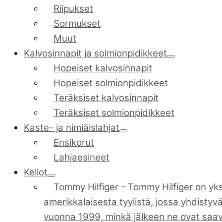
Riipukset
Sormukset
Muut
Kalvosinnapit ja solmionpidikkeet
Hopeiset kalvosinnapit
Hopeiset solmionpidikkeet
Teräksiset kalvosinnapit
Teräksiset solmionpidikkeet
Kaste- ja nimiäislahjat
Ensikorut
Lahjaesineet
Kellot
Tommy Hilfiger
–
Tommy Hilfiger on yks
amerikkalaisesta tyylistä, jossa yhdistyv
vuonna 1999, minkä jälkeen ne ovat saa