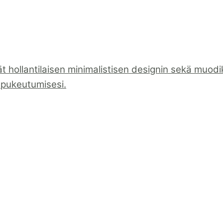
t hollantilaisen minimalistisen designin sekä muo
t pukeutumisesi.