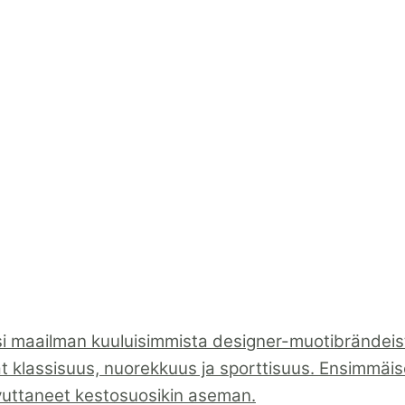
i maailman kuuluisimmista designer-muotibrändeistä
ät klassisuus, nuorekkuus ja sporttisuus. Ensimmäiset
vuttaneet kestosuosikin aseman.