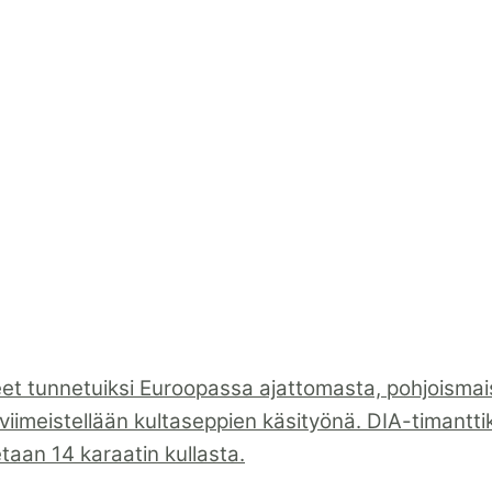
eet tunnetuiksi Euroopassa ajattomasta, pohjoismai
viimeistellään kultaseppien käsityönä. DIA-timantti
tetaan 14 karaatin kullasta.