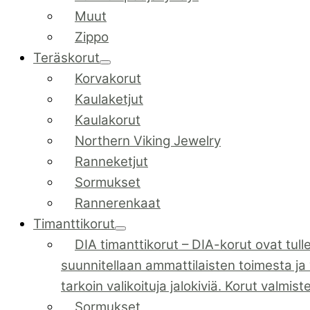
Muut
Zippo
Teräskorut
Korvakorut
Kaulaketjut
Kaulakorut
Northern Viking Jewelry
Ranneketjut
Sormukset
Rannerenkaat
Timanttikorut
DIA timanttikorut
–
DIA-korut ovat tull
suunnitellaan ammattilaisten toimesta ja 
tarkoin valikoituja jalokiviä. Korut valmis
Sormukset