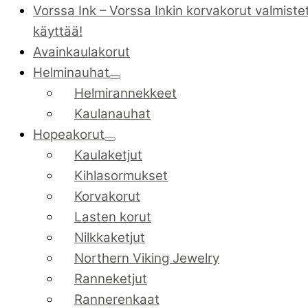
Vorssa Ink
–
Vorssa Inkin korvakorut valmiste
käyttää!
Avainkaulakorut
Helminauhat
Helmirannekkeet
Kaulanauhat
Hopeakorut
Kaulaketjut
Kihlasormukset
Korvakorut
Lasten korut
Nilkkaketjut
Northern Viking Jewelry
Ranneketjut
Rannerenkaat