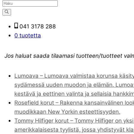
041 3178 288
0 tuotetta
Jos haluat saada tilaamasi tuotteen/tuotteet val
Lumoava
–
Lumoava valmistaa korunsa käsity
sydämessä uuden muodon ja elämän. Lumoavan 
kestävä ja eettinen valinta ja sellaisia hankki
Rosefield korut
–
Rakenna kansainvälinen look 
muodikkaan New Yorkin esteettisyyden.
Tommy Hilfiger korut
–
Tommy Hilfiger on yksi
amerikkalaisesta tyylistä, jossa yhdistyvät kl