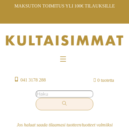
Skip
MAKSUTON TOIMITUS YLI 100€ TILAUKSILLE
to
content
Menu
041 3178 288
0 tuotetta
Jos haluat saada tilaamasi tuotteen/tuotteet valmiiksi