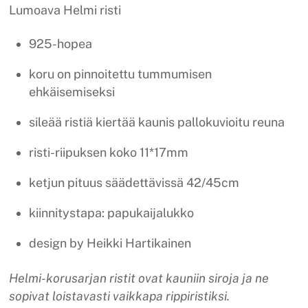
Lumoava Helmi risti
925-hopea
koru on pinnoitettu tummumisen
ehkäisemiseksi
sileää ristiä kiertää kaunis pallokuvioitu reuna
risti-riipuksen koko 11*17mm
ketjun pituus säädettävissä 42/45cm
kiinnitystapa: papukaijalukko
design by Heikki Hartikainen
Helmi-korusarjan ristit ovat kauniin siroja ja ne
sopivat loistavasti vaikkapa rippiristiksi.