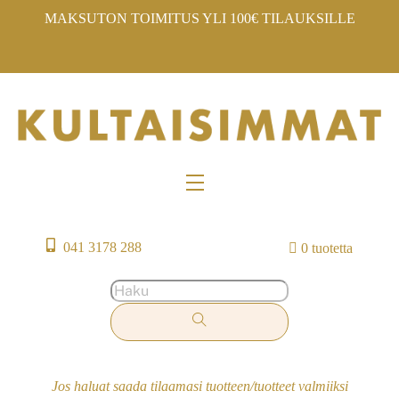
Skip
MAKSUTON TOIMITUS YLI 100€ TILAUKSILLE
to
content
Menu
041 3178 288
0 tuotetta
Jos haluat saada tilaamasi tuotteen/tuotteet valmiiksi