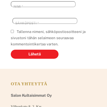
NIMI
*
SÄHKÖPOSTI
*
Tallenna nimeni, sähköpostiosoitteeni ja
sivustoni tähän selaimeen seuraavaa
kommentointikertaa varten.
OTA YHTEYTTÄ
Salon Kultaisimmat Oy
Vilhonkatu 8, 2. Krs