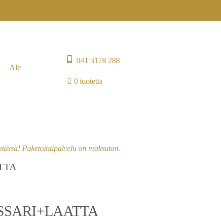
041 3178 288
Ale
0 tuotetta
entässä! Paketointipalvelu on maksuton.
TTA
SSARI+LAATTA