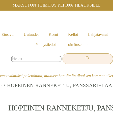
MAKSUTON TOIMITUS YLI 100€ TILAUKSILLE
Etusivu
Uutuudet
Korut
Kellot
Lahjatavarat
Yhteystiedot
Toimitusehdot
otteet valmiiksi paketoituna, mainitsethan tämän tilauksen kommenttik
/ HOPEINEN RANNEKETJU, PANSSARI+LAA
HOPEINEN RANNEKETJU, PAN