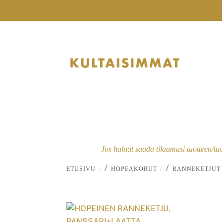
Skip
to
content
Jos haluat saada tilaamasi tuotteen/tu
/
/
ETUSIVU
HOPEAKORUT
RANNEKETJUT