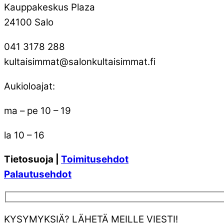
Kauppakeskus Plaza
24100 Salo
041 3178 288
kultaisimmat@salonkultaisimmat.fi
Aukioloajat:
ma – pe 10 – 19
la 10 – 16
Tietosuoja |
Toimitusehdot
Palautusehdot
KYSYMYKSIÄ? LÄHETÄ MEILLE VIESTI!