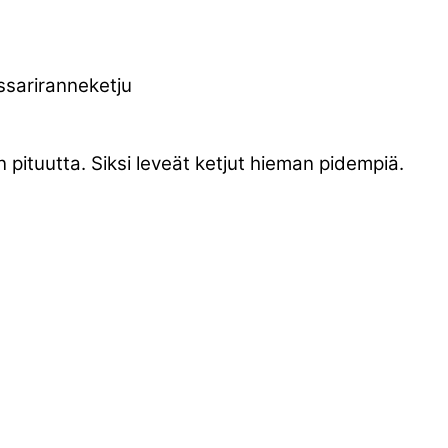
nssariranneketju
 pituutta. Siksi leveät ketjut hieman pidempiä.