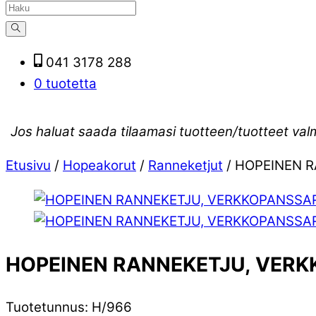
041 3178 288
0 tuotetta
Jos haluat saada tilaamasi tuotteen/tuotteet val
Etusivu
/
Hopeakorut
/
Ranneketjut
/ HOPEINEN 
HOPEINEN RANNEKETJU, VERK
Tuotetunnus
:
H/966