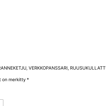
INEN RANNEKETJU, VERKKOPANSSARI, RUUSUKULLAT
t on merkitty
*