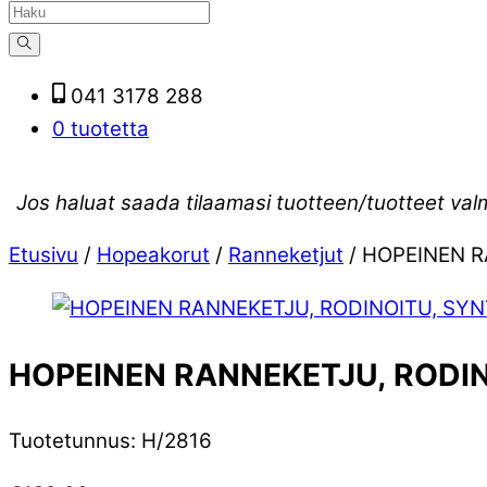
041 3178 288
0 tuotetta
Jos haluat saada tilaamasi tuotteen/tuotteet val
Etusivu
/
Hopeakorut
/
Ranneketjut
/ HOPEINEN R
HOPEINEN RANNEKETJU, RODIN
Tuotetunnus
:
H/2816