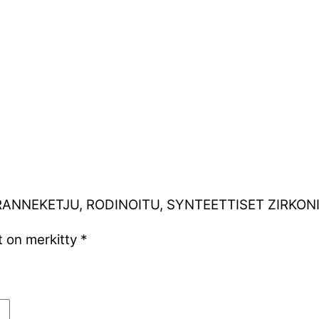
EN RANNEKETJU, RODINOITU, SYNTEETTISET ZIRKONI
t on merkitty
*