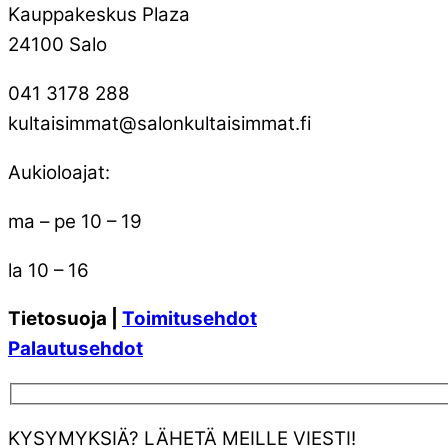
Kauppakeskus Plaza
24100 Salo
041 3178 288
kultaisimmat@salonkultaisimmat.fi
Aukioloajat:
ma – pe 10 – 19
la 10 – 16
Tietosuoja |
Toimitusehdot
Palautusehdot
KYSYMYKSIÄ? LÄHETÄ MEILLE VIESTI!