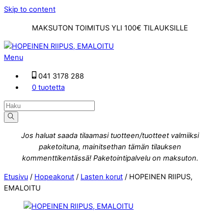
Skip to content
MAKSUTON TOIMITUS YLI 100€ TILAUKSILLE
Menu
041 3178 288
0 tuotetta
Jos haluat saada tilaamasi tuotteen/tuotteet valmiiksi
paketoituna, mainitsethan tämän tilauksen
kommenttikentässä! Paketointipalvelu on maksuton.
Etusivu
/
Hopeakorut
/
Lasten korut
/ HOPEINEN RIIPUS,
EMALOITU