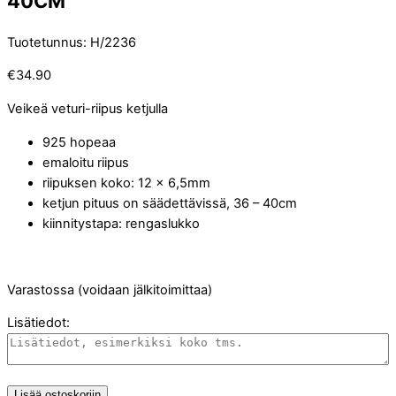
40CM
Tuotetunnus
:
H/2236
€
34.90
Veikeä veturi-riipus ketjulla
925 hopeaa
emaloitu riipus
riipuksen koko: 12 x 6,5mm
ketjun pituus on säädettävissä, 36 – 40cm
kiinnitystapa: rengaslukko
Varastossa (voidaan jälkitoimittaa)
Lisätiedot:
Lisää ostoskoriin