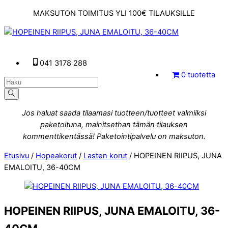
Skip
MAKSUTON TOIMITUS YLI 100€ TILAUKSILLE
to
content
Menu
041 3178 288
0 tuotetta
Jos haluat saada tilaamasi tuotteen/tuotteet valmiiksi
paketoituna, mainitsethan tämän tilauksen
kommenttikentässä! Paketointipalvelu on maksuton.
Etusivu
/
Hopeakorut
/
Lasten korut
/ HOPEINEN RIIPUS, JUNA
EMALOITU, 36-40CM
HOPEINEN RIIPUS, JUNA EMALOITU, 36-