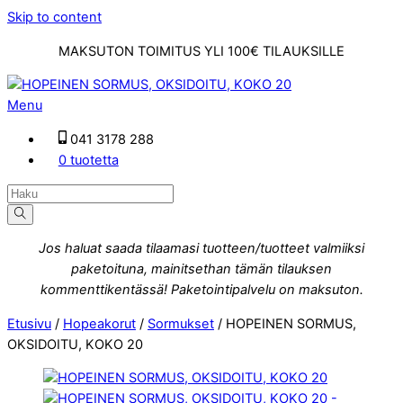
Skip to content
MAKSUTON TOIMITUS YLI 100€ TILAUKSILLE
Menu
041 3178 288
0 tuotetta
Jos haluat saada tilaamasi tuotteen/tuotteet valmiiksi
paketoituna, mainitsethan tämän tilauksen
kommenttikentässä! Paketointipalvelu on maksuton.
Etusivu
/
Hopeakorut
/
Sormukset
/ HOPEINEN SORMUS,
OKSIDOITU, KOKO 20