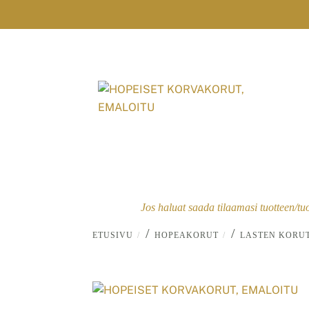
Skip
to
content
Jos haluat saada tilaamasi tuotteen/tu
/
/
ETUSIVU
HOPEAKORUT
LASTEN KORU