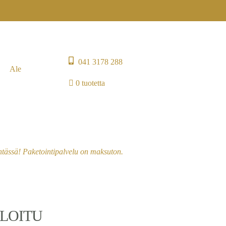
041 3178 288
Ale
0 tuotetta
entässä! Paketointipalvelu on maksuton.
LOITU