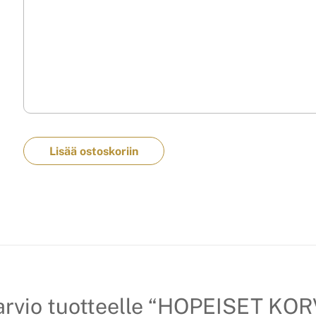
Lisää ostoskoriin
 arvio tuotteelle “HOPEISET K