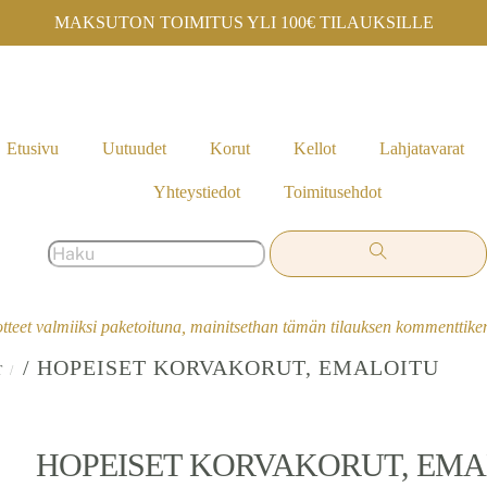
MAKSUTON TOIMITUS YLI 100€ TILAUKSILLE
Etusivu
Uutuudet
Korut
Kellot
Lahjatavarat
Yhteystiedot
Toimitusehdot
otteet valmiiksi paketoituna, mainitsethan tämän tilauksen kommenttik
/ HOPEISET KORVAKORUT, EMALOITU
T
HOPEISET KORVAKORUT, EMA