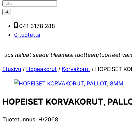
041 3178 288
0 tuotetta
Jos haluat saada tilaamasi tuotteen/tuotteet val
Etusivu
/
Hopeakorut
/
Korvakorut
/ HOPEISET K
HOPEISET KORVAKORUT, PALL
Tuotetunnus
:
H/2068