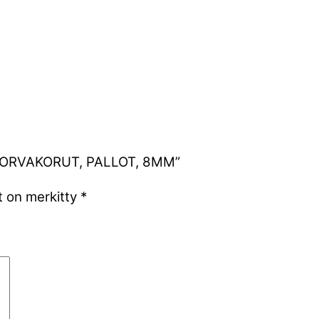
ET KORVAKORUT, PALLOT, 8MM”
t on merkitty
*