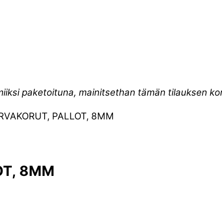
miiksi paketoituna, mainitsethan tämän tilauksen 
ORVAKORUT, PALLOT, 8MM
OT, 8MM