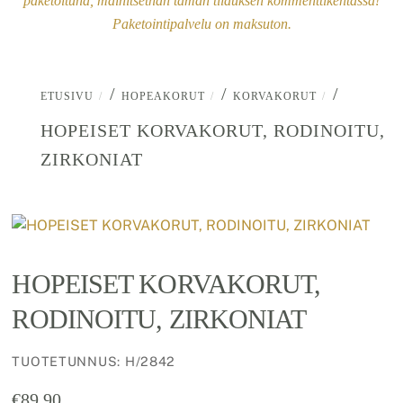
paketoituna, mainitsethan tämän tilauksen kommenttikentässä!
Paketointipalvelu on maksuton.
/
/
/
ETUSIVU
HOPEAKORUT
KORVAKORUT
HOPEISET KORVAKORUT, RODINOITU,
ZIRKONIAT
HOPEISET KORVAKORUT,
RODINOITU, ZIRKONIAT
TUOTETUNNUS
:
H/2842
€
89.90