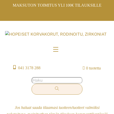
Skip
MAKSUTON TOIMITUS YLI 100€ TILAUKSILLE
to
content
Menu
041 3178 288
0 tuotetta
Jos haluat saada tilaamasi tuotteen/tuotteet valmiiksi