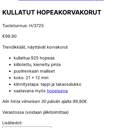
KULLATUT HOPEAKORVAKORUT
Tuotetunnus
:
H/3725
€
99.90
Trendikkäät, näyttävät korvakorut
kullattua 925 hopeaa
kiillotettu, kierretty pinta
puolirenkaan malliset
koko: 21 x 12 mm
kiinnitystapa: tappi ja takaosalukko
saatavana myös
hopeisena
Alin hinta viimeisen 30 päivän ajalta 99,90€.
Varastossa (voidaan jälkitoimittaa)
Lisätiedot: