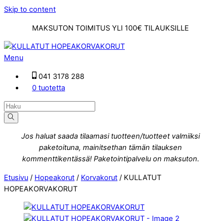
Skip to content
MAKSUTON TOIMITUS YLI 100€ TILAUKSILLE
Menu
041 3178 288
0 tuotetta
Jos haluat saada tilaamasi tuotteen/tuotteet valmiiksi
paketoituna, mainitsethan tämän tilauksen
kommenttikentässä! Paketointipalvelu on maksuton.
Etusivu
/
Hopeakorut
/
Korvakorut
/ KULLATUT
HOPEAKORVAKORUT