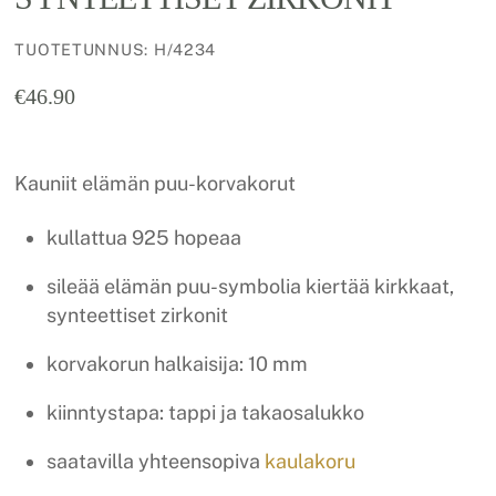
TUOTETUNNUS
:
H/4234
€
46.90
Kauniit elämän puu-korvakorut
kullattua 925 hopeaa
sileää elämän puu-symbolia kiertää kirkkaat,
synteettiset zirkonit
korvakorun halkaisija: 10 mm
kiinntystapa: tappi ja takaosalukko
saatavilla yhteensopiva
kaulakoru