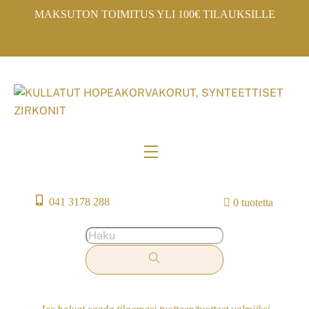
Skip
MAKSUTON TOIMITUS YLI 100€ TILAUKSILLE
to
content
Menu
041 3178 288
0 tuotetta