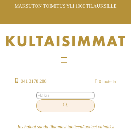
Skip
MAKSUTON TOIMITUS YLI 100€ TILAUKSILLE
to
content
Menu
041 3178 288
0 tuotetta
Jos haluat saada tilaamasi tuotteen/tuotteet valmiiksi