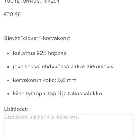
TUOTETUNNUS
:
H/4204
€
28.90
Sievät ”clover”-korvakorut
kullattua 925 hopeaa
jokaisessa lehdykässä kirkas zirkoniakivi
korvakorun koko: 5,6 mm
kiinnitystapa: tappi ja takaosalukko
Lisätiedot: