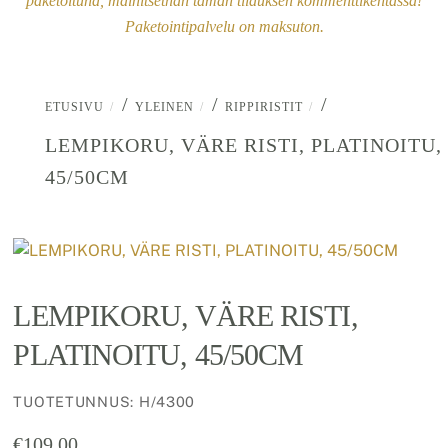
paketoituna, mainitsethan tämän tilauksen kommenttikentässä!
Paketointipalvelu on maksuton.
/
/
/
ETUSIVU
YLEINEN
RIPPIRISTIT
LEMPIKORU, VÄRE RISTI, PLATINOITU,
45/50CM
LEMPIKORU, VÄRE RISTI,
PLATINOITU, 45/50CM
TUOTETUNNUS
:
H/4300
€
109.00