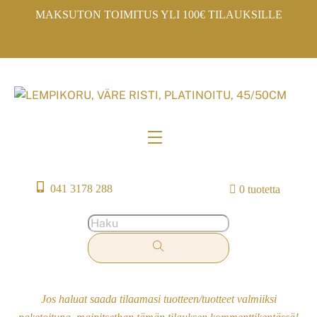
Skip
MAKSUTON TOIMITUS YLI 100€ TILAUKSILLE
to
content
Menu
041 3178 288
0 tuotetta
Jos haluat saada tilaamasi tuotteen/tuotteet valmiiksi