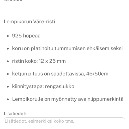
Lempikorun Väre-risti
925 hopeaa
koru on platinoitu tummumisen ehkäisemiseksi
ristin koko: 12 x 26 mm
ketjun pituus on säädettävissä, 45/50cm
kiinnitystapa: rengaslukko
Lempikorulle on myönnetty avainlippumerkintä
Lisätiedot: