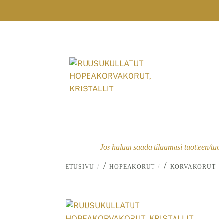
Skip
to
content
Jos haluat saada tilaamasi tuotteen/tu
/
/
ETUSIVU
HOPEAKORUT
KORVAKORUT