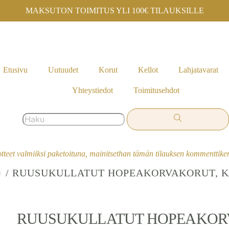
MAKSUTON TOIMITUS YLI 100€ TILAUKSILLE
Etusivu
Uutuudet
Korut
Kellot
Lahjatavarat
Yhteystiedot
Toimitusehdot
otteet valmiiksi paketoituna, mainitsethan tämän tilauksen kommenttik
/ RUUSUKULLATUT HOPEAKORVAKORUT, K
RUUSUKULLATUT HOPEAKORV