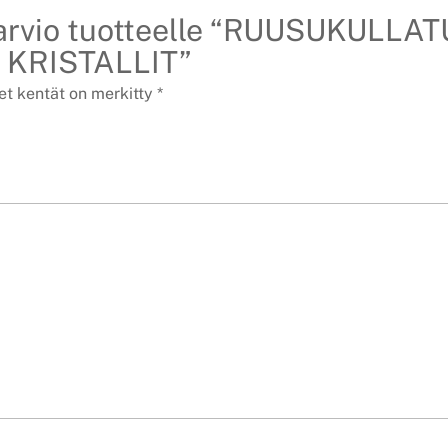
 arvio tuotteelle “RUUSUKULLA
KRISTALLIT”
et kentät on merkitty
*