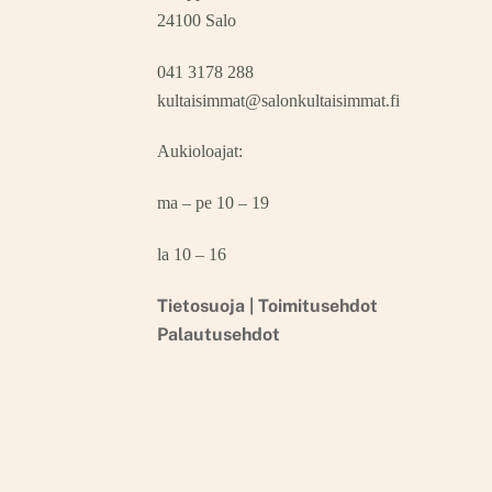
24100 Salo
041 3178 288
kultaisimmat@salonkultaisimmat.fi
Aukioloajat:
ma – pe 10 – 19
la 10 – 16
Tietosuoja |
Toimitusehdot
Palautusehdot