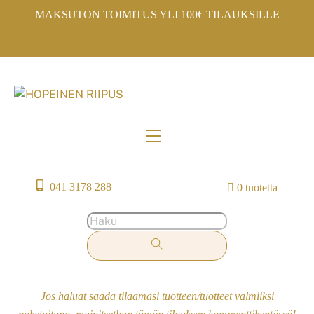
Skip
MAKSUTON TOIMITUS YLI 100€ TILAUKSILLE
to
content
Menu
041 3178 288
0 tuotetta
Jos haluat saada tilaamasi tuotteen/tuotteet valmiiksi