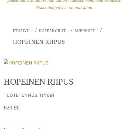
paketoituna, mainitsethan tämän tilauksen kommenttikentässä!
Paketointipalvelu on maksuton.
/
/
/
ETUSIVU
HOPEAKORUT
RIIPUKSET
HOPEINEN RIIPUS
HOPEINEN RIIPUS
TUOTETUNNUS
:
H/1091
€
29.90