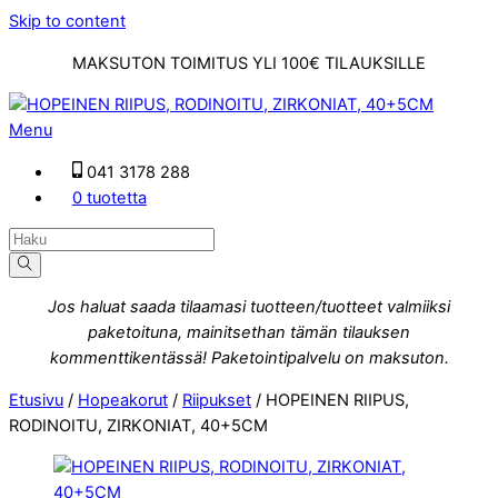
Skip to content
MAKSUTON TOIMITUS YLI 100€ TILAUKSILLE
Menu
041 3178 288
0 tuotetta
Jos haluat saada tilaamasi tuotteen/tuotteet valmiiksi
paketoituna, mainitsethan tämän tilauksen
kommenttikentässä! Paketointipalvelu on maksuton.
Etusivu
/
Hopeakorut
/
Riipukset
/ HOPEINEN RIIPUS,
RODINOITU, ZIRKONIAT, 40+5CM