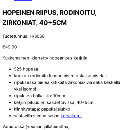
HOPEINEN RIIPUS, RODINOITU,
ZIRKONIAT, 40+5CM
Tuotetunnus
:
H/3068
€
49.90
Kukkamainen, kierretty hopeariipus ketjulla
925 hopeaa
koru on rodinoitu tummumisen ehkäisemiseksi
riipuksessa pieniä kirkkaita zirkoniakiviä sekä keskellä
yksi isompi
riipuksen halkaisija: 10mm
ketjun pituus on säädettävissä, 40+5cm
kiinnitystapa: papukaijalukko
saatavilla saman sarjan
korvakorut
Varastossa (voidaan jälkitoimittaa)