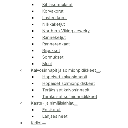
Kihlasormukset
Korvakorut
Lasten korut
Nilkkaketjut
Northern Viking Jewelry
Ranneketjut
Rannerenkaat
Riipukset
Sormukset
Muut
Kalvosinnapit ja solmionpidikkeet
Hopeiset kalvosinnapit
Hopeiset solmionpidikkeet
Teräksiset kalvosinnapit
Teräksiset solmionpidikkeet
Kaste- ja nimiäislahjat
Ensikorut
Lahjaesineet
Kellot