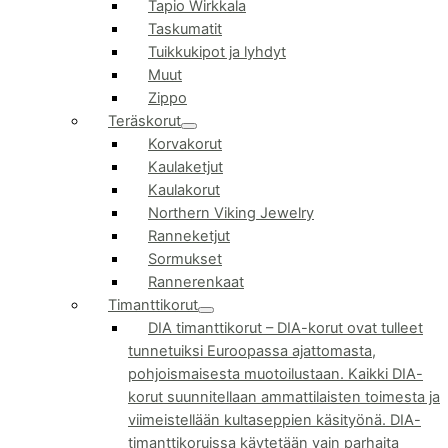
Tapio Wirkkala
Taskumatit
Tuikkukipot ja lyhdyt
Muut
Zippo
Teräskorut
Korvakorut
Kaulaketjut
Kaulakorut
Northern Viking Jewelry
Ranneketjut
Sormukset
Rannerenkaat
Timanttikorut
DIA timanttikorut
–
DIA-korut ovat tulleet
tunnetuiksi Euroopassa ajattomasta,
pohjoismaisesta muotoilustaan. Kaikki DIA-
korut suunnitellaan ammattilaisten toimesta ja
viimeistellään kultaseppien käsityönä. DIA-
timanttikoruissa käytetään vain parhaita