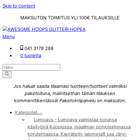
Skip to content
MAKSUTON TOIMITUS YLI 100€ TILAUKSILLE
Menu
041 3178 288
0 tuotetta
Jos haluat saada tilaamasi tuotteen/tuotteet valmiiksi
paketoituna, mainitsethan tämän tilauksen
kommenttikentässä! Paketointipalvelu on maksuton.
Kategoriat
Lumoava
–
Lumoava valmistaa korunsa
käsityönä Kuopiossa, maailman pohjoisimmassa
korutehtaassa. Kierrätetty jalometalli saa Järvi-