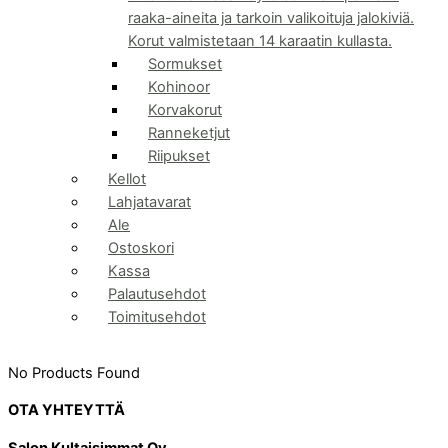
raaka-aineita ja tarkoin valikoituja jalokiviä.
Korut valmistetaan 14 karaatin kullasta.
Sormukset
Kohinoor
Korvakorut
Ranneketjut
Riipukset
Kellot
Lahjatavarat
Ale
Ostoskori
Kassa
Palautusehdot
Toimitusehdot
No Products Found
OTA YHTEYTTÄ
Salon Kultaisimmat Oy