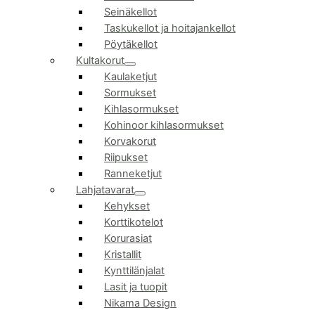
Seinäkellot
Taskukellot ja hoitajankellot
Pöytäkellot
Kultakorut
Kaulaketjut
Sormukset
Kihlasormukset
Kohinoor kihlasormukset
Korvakorut
Riipukset
Ranneketjut
Lahjatavarat
Kehykset
Korttikotelot
Korurasiat
Kristallit
Kynttilänjalat
Lasit ja tuopit
Nikama Design