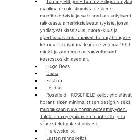
Tommy Hilfiger
–
Tommy Hilfiger on yksi
maailman kuuluisimmista designer-
muotibrändeistä ja se tunnetaan erityisesti
raikkaasta amerikkalaisesta tyylistä, jossa
yhdistyvät klassisuus, nuorekkuus ja
sporttisuus. Ensimmäiset Tommy Hilfiger -
kellomallit tulivat markkinoille vuonna 1999,
minkä jälkeen ne ovat saavuttaneet
kestosuosikin aseman.
Hugo Boss
Casio
Festina
Leijona
Rosefield
–
ROSEFIELD kellot yhdistävät
hollantilaisen minimalistisen designin sekä
muodikkaan New Yorkin esteettisyyden.
Tuloksena nykyaikainen muotikello, jolla
viimeistelet pukeutumisesi.
Herätyskellot
Lasten rannekellot