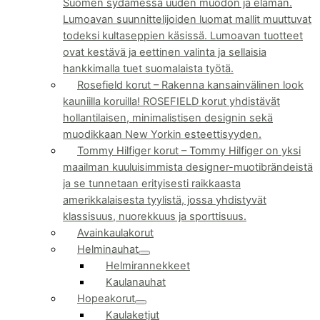
Suomen sydämessä uuden muodon ja elämän.
Lumoavan suunnittelijoiden luomat mallit muuttuvat
todeksi kultaseppien käsissä. Lumoavan tuotteet
ovat kestävä ja eettinen valinta ja sellaisia
hankkimalla tuet suomalaista työtä.
Rosefield korut
–
Rakenna kansainvälinen look
kauniilla koruilla! ROSEFIELD korut yhdistävät
hollantilaisen, minimalistisen designin sekä
muodikkaan New Yorkin esteettisyyden.
Tommy Hilfiger korut
–
Tommy Hilfiger on yksi
maailman kuuluisimmista designer-muotibrändeistä
ja se tunnetaan erityisesti raikkaasta
amerikkalaisesta tyylistä, jossa yhdistyvät
klassisuus, nuorekkuus ja sporttisuus.
Avainkaulakorut
Helminauhat
Helmirannekkeet
Kaulanauhat
Hopeakorut
Kaulaketjut