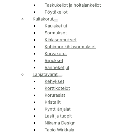
Taskukellot ja hoitajankellot
Pöytäkellot
Kultakorut
Kaulaketjut
Sormukset
Kihlasormukset
Kohinoor kihlasormukset
Korvakorut
Riipukset
Ranneketjut
Lahjatavarat
Kehykset
Korttikotelot
Korurasiat
Kristallit
Kynttilänjalat
Lasit ja tuopit
Nikama Design
Tapio Wirkkala