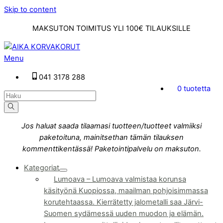
Skip to content
MAKSUTON TOIMITUS YLI 100€ TILAUKSILLE
Menu
041 3178 288
0 tuotetta
Jos haluat saada tilaamasi tuotteen/tuotteet valmiiksi
paketoituna, mainitsethan tämän tilauksen
kommenttikentässä! Paketointipalvelu on maksuton.
Kategoriat
Lumoava
–
Lumoava valmistaa korunsa
käsityönä Kuopiossa, maailman pohjoisimmassa
korutehtaassa. Kierrätetty jalometalli saa Järvi-
Suomen sydämessä uuden muodon ja elämän.