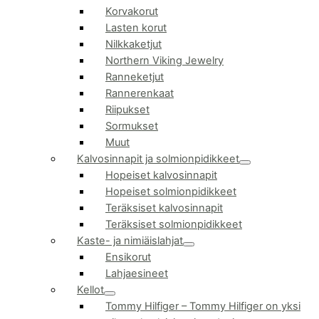
Korvakorut
Lasten korut
Nilkkaketjut
Northern Viking Jewelry
Ranneketjut
Rannerenkaat
Riipukset
Sormukset
Muut
Kalvosinnapit ja solmionpidikkeet
Hopeiset kalvosinnapit
Hopeiset solmionpidikkeet
Teräksiset kalvosinnapit
Teräksiset solmionpidikkeet
Kaste- ja nimiäislahjat
Ensikorut
Lahjaesineet
Kellot
Tommy Hilfiger
–
Tommy Hilfiger on yksi