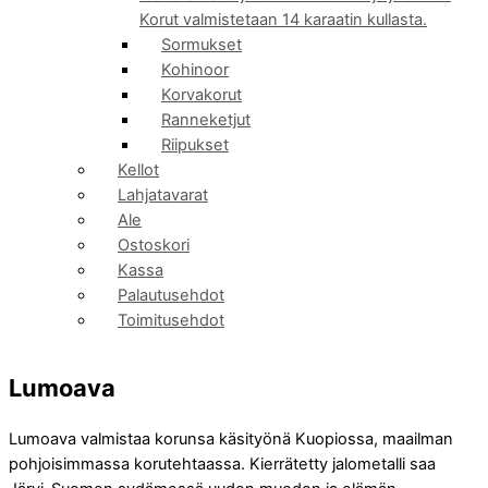
Korut valmistetaan 14 karaatin kullasta.
Sormukset
Kohinoor
Korvakorut
Ranneketjut
Riipukset
Kellot
Lahjatavarat
Ale
Ostoskori
Kassa
Palautusehdot
Toimitusehdot
Lumoava
Lumoava valmistaa korunsa käsityönä Kuopiossa, maailman
pohjoisimmassa korutehtaassa. Kierrätetty jalometalli saa