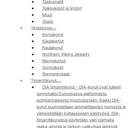
Taskumatit
Tuikkukipot ja lyhdyt
Muut
Zippo
Teräskorut
Korvakorut
Kaulaketjut
Kaulakorut
Northern Viking Jewelry
Ranneketjut
Sormukset
Rannerenkaat
Timanttikorut
DIA timanttikorut
–
DIA-korut ovat tulleet
tunnetuiksi Euroopassa ajattomasta,
pohjoismaisesta muotoilustaan. Kaikki DIA-
korut suunnitellaan ammattilaisten toimesta ja
viimeistellään kultaseppien käsityönä. DIA-
timanttikoruissa käytetään vain parhaita
raaka-aineita ja tarkoin valikoituja jalokiviä.