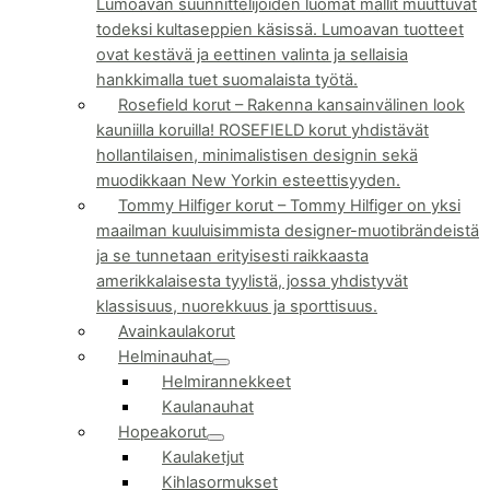
Lumoavan suunnittelijoiden luomat mallit muuttuvat
todeksi kultaseppien käsissä. Lumoavan tuotteet
ovat kestävä ja eettinen valinta ja sellaisia
hankkimalla tuet suomalaista työtä.
Rosefield korut
–
Rakenna kansainvälinen look
kauniilla koruilla! ROSEFIELD korut yhdistävät
hollantilaisen, minimalistisen designin sekä
muodikkaan New Yorkin esteettisyyden.
Tommy Hilfiger korut
–
Tommy Hilfiger on yksi
maailman kuuluisimmista designer-muotibrändeistä
ja se tunnetaan erityisesti raikkaasta
amerikkalaisesta tyylistä, jossa yhdistyvät
klassisuus, nuorekkuus ja sporttisuus.
Avainkaulakorut
Helminauhat
Helmirannekkeet
Kaulanauhat
Hopeakorut
Kaulaketjut
Kihlasormukset