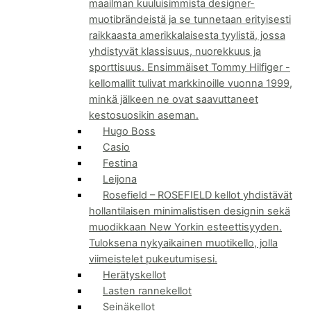
maailman kuuluisimmista designer-
muotibrändeistä ja se tunnetaan erityisesti
raikkaasta amerikkalaisesta tyylistä, jossa
yhdistyvät klassisuus, nuorekkuus ja
sporttisuus. Ensimmäiset Tommy Hilfiger -
kellomallit tulivat markkinoille vuonna 1999,
minkä jälkeen ne ovat saavuttaneet
kestosuosikin aseman.
Hugo Boss
Casio
Festina
Leijona
Rosefield
–
ROSEFIELD kellot yhdistävät
hollantilaisen minimalistisen designin sekä
muodikkaan New Yorkin esteettisyyden.
Tuloksena nykyaikainen muotikello, jolla
viimeistelet pukeutumisesi.
Herätyskellot
Lasten rannekellot
Seinäkellot