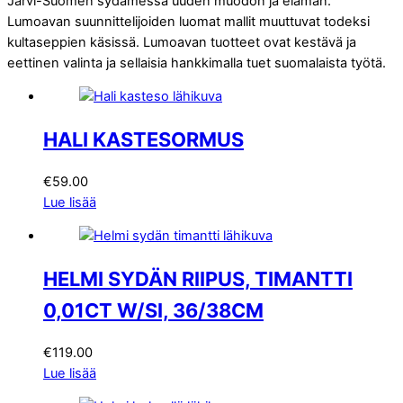
Järvi-Suomen sydämessä uuden muodon ja elämän.
Lumoavan suunnittelijoiden luomat mallit muuttuvat todeksi
kultaseppien käsissä. Lumoavan tuotteet ovat kestävä ja
eettinen valinta ja sellaisia hankkimalla tuet suomalaista työtä.
HALI KASTESORMUS
€
59.00
Lue lisää
HELMI SYDÄN RIIPUS, TIMANTTI
0,01CT W/SI, 36/38CM
€
119.00
Lue lisää