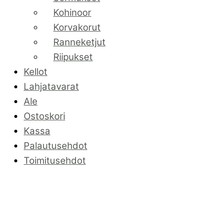
Kohinoor
Korvakorut
Ranneketjut
Riipukset
Kellot
Lahjatavarat
Ale
Ostoskori
Kassa
Palautusehdot
Toimitusehdot