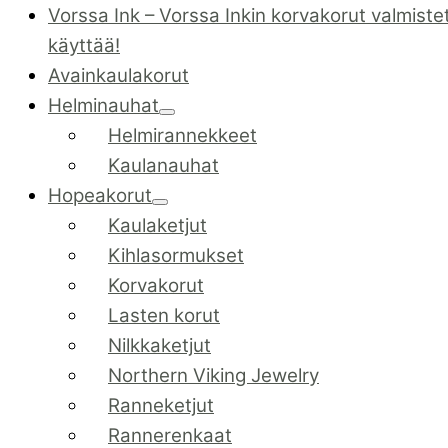
Vorssa Ink
–
Vorssa Inkin korvakorut valmiste
käyttää!
Avainkaulakorut
Helminauhat
Helmirannekkeet
Kaulanauhat
Hopeakorut
Kaulaketjut
Kihlasormukset
Korvakorut
Lasten korut
Nilkkaketjut
Northern Viking Jewelry
Ranneketjut
Rannerenkaat