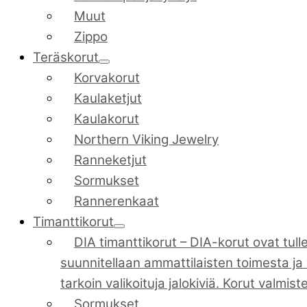
Muut
Zippo
Teräskorut
Korvakorut
Kaulaketjut
Kaulakorut
Northern Viking Jewelry
Ranneketjut
Sormukset
Rannerenkaat
Timanttikorut
DIA timanttikorut
–
DIA-korut ovat tull
suunnitellaan ammattilaisten toimesta ja 
tarkoin valikoituja jalokiviä. Korut valmis
Sormukset