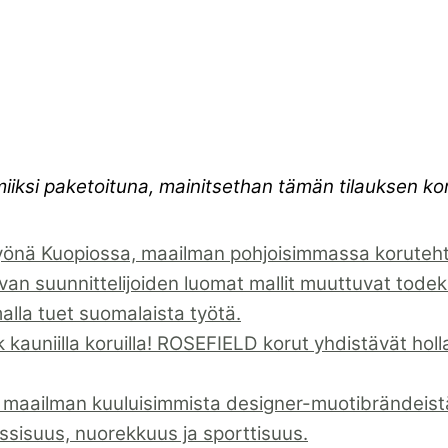
miiksi paketoituna, mainitsethan tämän tilauksen 
önä Kuopiossa, maailman pohjoisimmassa korutehta
suunnittelijoiden luomat mallit muuttuvat todeks
malla tuet suomalaista työtä.
kauniilla koruilla! ROSEFIELD korut yhdistävät holla
 maailman kuuluisimmista designer-muotibrändeistä 
assisuus, nuorekkuus ja sporttisuus.