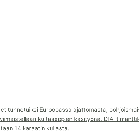
eet tunnetuiksi Euroopassa ajattomasta, pohjoismai
viimeistellään kultaseppien käsityönä. DIA-timantti
tetaan 14 karaatin kullasta.