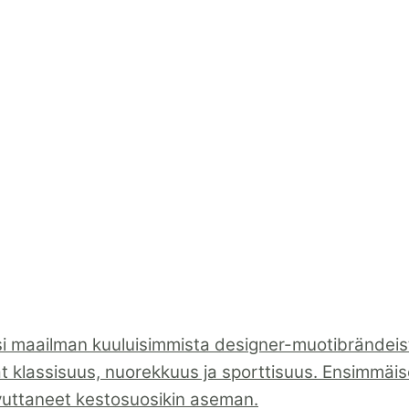
i maailman kuuluisimmista designer-muotibrändeistä
ät klassisuus, nuorekkuus ja sporttisuus. Ensimmäiset
vuttaneet kestosuosikin aseman.