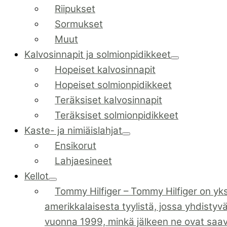
Riipukset
Sormukset
Muut
Kalvosinnapit ja solmionpidikkeet
Hopeiset kalvosinnapit
Hopeiset solmionpidikkeet
Teräksiset kalvosinnapit
Teräksiset solmionpidikkeet
Kaste- ja nimiäislahjat
Ensikorut
Lahjaesineet
Kellot
Tommy Hilfiger
–
Tommy Hilfiger on yks
amerikkalaisesta tyylistä, jossa yhdistyv
vuonna 1999, minkä jälkeen ne ovat saa