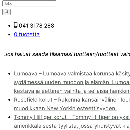
041 3178 288
0 tuotetta
Jos haluat saada tilaamasi tuotteen/tuotteet val
Lumoava
–
Lumoava valmistaa korunsa käsity
sydämessä uuden muodon ja elämän. Lumoavan 
kestävä ja eettinen valinta ja sellaisia hankki
Rosefield korut
–
Rakenna kansainvälinen look 
muodikkaan New Yorkin esteettisyyden.
Tommy Hilfiger korut
–
Tommy Hilfiger on yksi
amerikkalaisesta tyylistä, jossa yhdistyvät kl