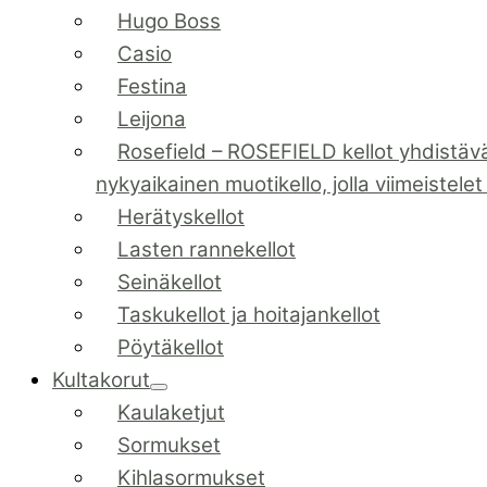
Hugo Boss
Casio
Festina
Leijona
Rosefield
–
ROSEFIELD kellot yhdistävä
nykyaikainen muotikello, jolla viimeistele
Herätyskellot
Lasten rannekellot
Seinäkellot
Taskukellot ja hoitajankellot
Pöytäkellot
Kultakorut
Kaulaketjut
Sormukset
Kihlasormukset