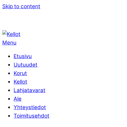
Skip to content
Menu
Etusivu
Uutuudet
Korut
Kellot
Lahjatavarat
Ale
Yhteystiedot
Toimitusehdot