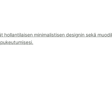
t hollantilaisen minimalistisen designin sekä muo
t pukeutumisesi.