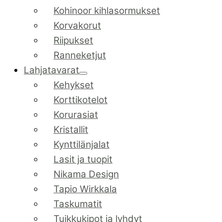
Kohinoor kihlasormukset
Korvakorut
Riipukset
Ranneketjut
Lahjatavarat
Kehykset
Korttikotelot
Korurasiat
Kristallit
Kynttilänjalat
Lasit ja tuopit
Nikama Design
Tapio Wirkkala
Taskumatit
Tuikkukipot ja lyhdyt