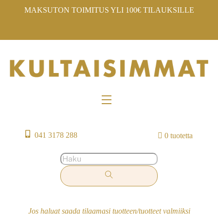
Skip
MAKSUTON TOIMITUS YLI 100€ TILAUKSILLE
to
content
Menu
041 3178 288
0 tuotetta
Jos haluat saada tilaamasi tuotteen/tuotteet valmiiksi