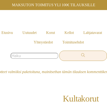
MAKSUTON TOIMITUS YLI 100€ TILAUKSILLE
Etusivu
Uutuudet
Korut
Kellot
Lahjatavarat
Yhteystiedot
Toimitusehdot
otteet valmiiksi paketoituna, mainitsethan tämän tilauksen kommenttik
Kultakorut