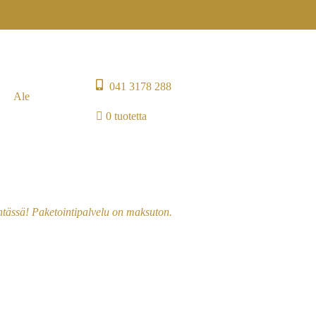
041 3178 288
Ale
0 tuotetta
entässä! Paketointipalvelu on maksuton.