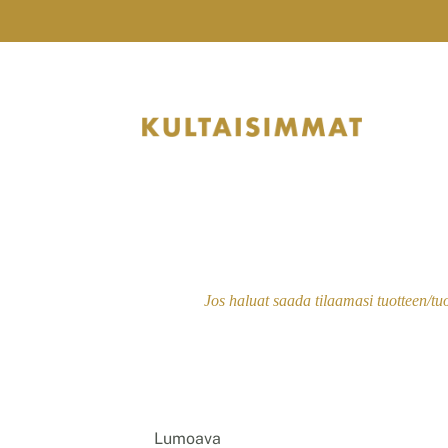
Skip
to
content
Jos haluat saada tilaamasi tuotteen/tu
Lumoava
–