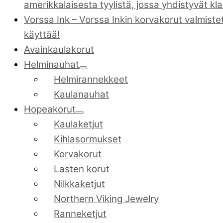
amerikkalaisesta tyylistä, jossa yhdistyvät kl
Vorssa Ink
–
Vorssa Inkin korvakorut valmiste
käyttää!
Avainkaulakorut
Helminauhat
Helmirannekkeet
Kaulanauhat
Hopeakorut
Kaulaketjut
Kihlasormukset
Korvakorut
Lasten korut
Nilkkaketjut
Northern Viking Jewelry
Ranneketjut