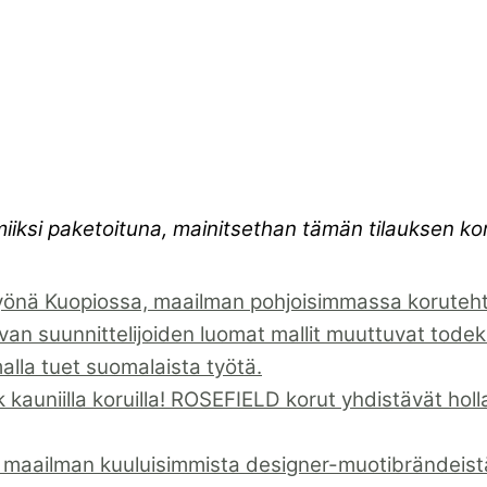
miiksi paketoituna, mainitsethan tämän tilauksen 
önä Kuopiossa, maailman pohjoisimmassa korutehta
suunnittelijoiden luomat mallit muuttuvat todeks
malla tuet suomalaista työtä.
kauniilla koruilla! ROSEFIELD korut yhdistävät holla
 maailman kuuluisimmista designer-muotibrändeistä 