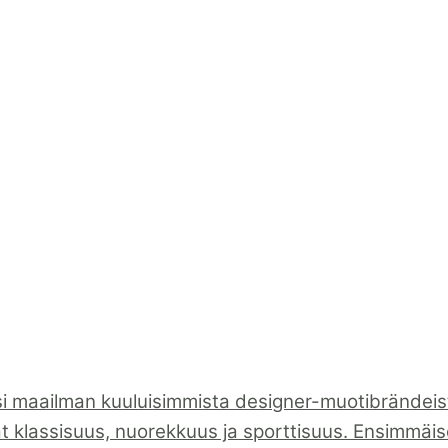
i maailman kuuluisimmista designer-muotibrändeistä
ät klassisuus, nuorekkuus ja sporttisuus. Ensimmäiset