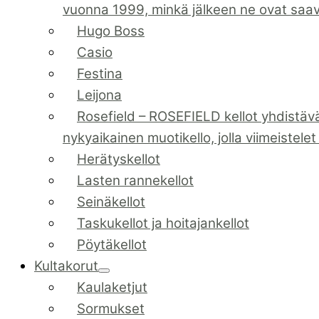
vuonna 1999, minkä jälkeen ne ovat saa
Hugo Boss
Casio
Festina
Leijona
Rosefield
–
ROSEFIELD kellot yhdistävä
nykyaikainen muotikello, jolla viimeistele
Herätyskellot
Lasten rannekellot
Seinäkellot
Taskukellot ja hoitajankellot
Pöytäkellot
Kultakorut
Kaulaketjut
Sormukset