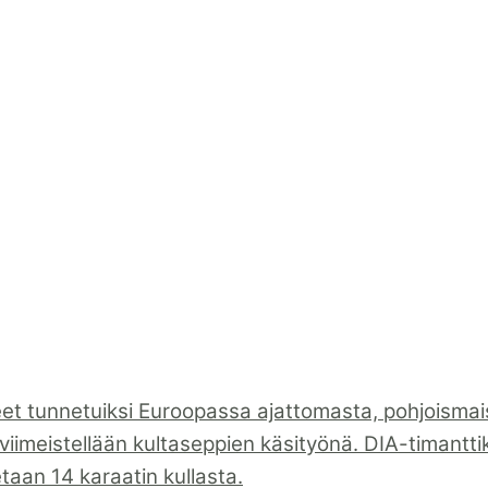
eet tunnetuiksi Euroopassa ajattomasta, pohjoismai
viimeistellään kultaseppien käsityönä. DIA-timantti
tetaan 14 karaatin kullasta.