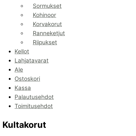
Sormukset
Kohinoor
Korvakorut
Ranneketjut
Riipukset
Kellot
Lahjatavarat
Ale
Ostoskori
Kassa
Palautusehdot
Toimitusehdot
Kultakorut