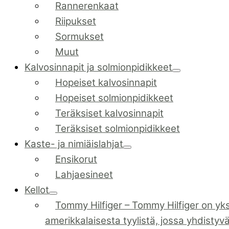
Rannerenkaat
Riipukset
Sormukset
Muut
Kalvosinnapit ja solmionpidikkeet
Hopeiset kalvosinnapit
Hopeiset solmionpidikkeet
Teräksiset kalvosinnapit
Teräksiset solmionpidikkeet
Kaste- ja nimiäislahjat
Ensikorut
Lahjaesineet
Kellot
Tommy Hilfiger
–
Tommy Hilfiger on yks
amerikkalaisesta tyylistä, jossa yhdistyv