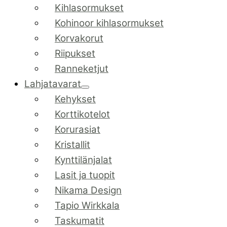
Kihlasormukset
Kohinoor kihlasormukset
Korvakorut
Riipukset
Ranneketjut
Lahjatavarat
Kehykset
Korttikotelot
Korurasiat
Kristallit
Kynttilänjalat
Lasit ja tuopit
Nikama Design
Tapio Wirkkala
Taskumatit