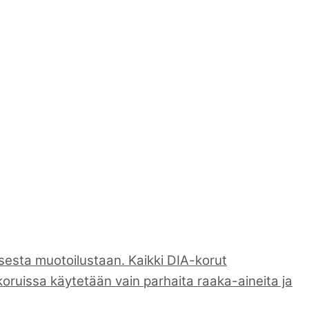
sesta muotoilustaan. Kaikki DIA-korut
koruissa käytetään vain parhaita raaka-aineita ja