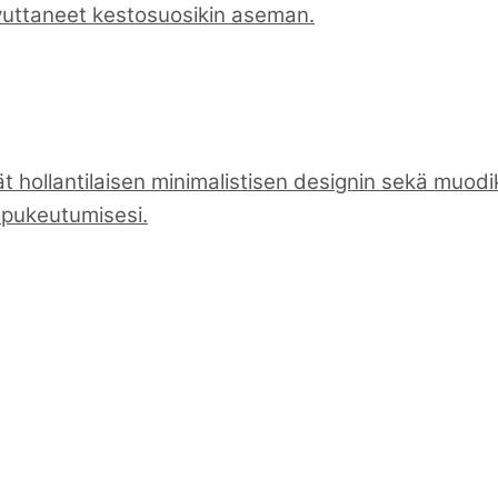
vuttaneet kestosuosikin aseman.
t hollantilaisen minimalistisen designin sekä muo
t pukeutumisesi.