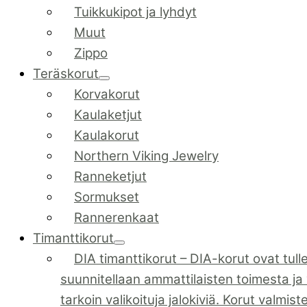
Tuikkukipot ja lyhdyt
Muut
Zippo
Teräskorut
Korvakorut
Kaulaketjut
Kaulakorut
Northern Viking Jewelry
Ranneketjut
Sormukset
Rannerenkaat
Timanttikorut
DIA timanttikorut
–
DIA-korut ovat tull
suunnitellaan ammattilaisten toimesta ja 
tarkoin valikoituja jalokiviä. Korut valmis