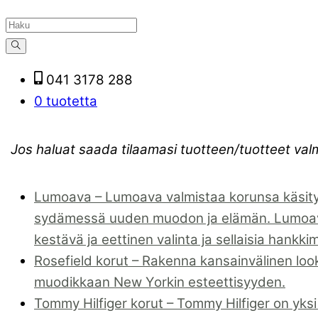
041 3178 288
0 tuotetta
Jos haluat saada tilaamasi tuotteen/tuotteet val
Lumoava
–
Lumoava valmistaa korunsa käsity
sydämessä uuden muodon ja elämän. Lumoavan 
kestävä ja eettinen valinta ja sellaisia hankki
Rosefield korut
–
Rakenna kansainvälinen look 
muodikkaan New Yorkin esteettisyyden.
Tommy Hilfiger korut
–
Tommy Hilfiger on yksi