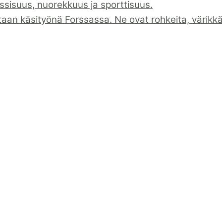
assisuus, nuorekkuus ja sporttisuus.
taan käsityönä Forssassa. Ne ovat rohkeita, värikkäi