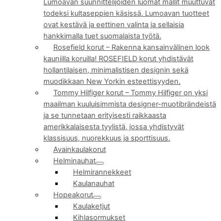
Lumoavan suunnittelijoiden luomat mallit muuttuvat
todeksi kultaseppien käsissä. Lumoavan tuotteet
ovat kestävä ja eettinen valinta ja sellaisia
hankkimalla tuet suomalaista työtä.
Rosefield korut
–
Rakenna kansainvälinen look
kauniilla koruilla! ROSEFIELD korut yhdistävät
hollantilaisen, minimalistisen designin sekä
muodikkaan New Yorkin esteettisyyden.
Tommy Hilfiger korut
–
Tommy Hilfiger on yksi
maailman kuuluisimmista designer-muotibrändeistä
ja se tunnetaan erityisesti raikkaasta
amerikkalaisesta tyylistä, jossa yhdistyvät
klassisuus, nuorekkuus ja sporttisuus.
Avainkaulakorut
Helminauhat
Helmirannekkeet
Kaulanauhat
Hopeakorut
Kaulaketjut
Kihlasormukset