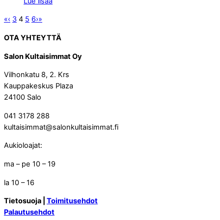
Lue lisää
«
‹
3
4
5
6
›
»
OTA YHTEYTTÄ
Salon Kultaisimmat Oy
Vilhonkatu 8, 2. Krs
Kauppakeskus Plaza
24100 Salo
041 3178 288
kultaisimmat@salonkultaisimmat.fi
Aukioloajat:
ma – pe 10 – 19
la 10 – 16
Tietosuoja |
Toimitusehdot
Palautusehdot