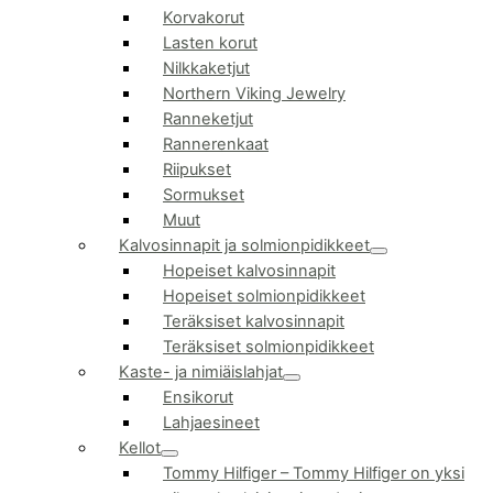
Korvakorut
Lasten korut
Nilkkaketjut
Northern Viking Jewelry
Ranneketjut
Rannerenkaat
Riipukset
Sormukset
Muut
Kalvosinnapit ja solmionpidikkeet
Hopeiset kalvosinnapit
Hopeiset solmionpidikkeet
Teräksiset kalvosinnapit
Teräksiset solmionpidikkeet
Kaste- ja nimiäislahjat
Ensikorut
Lahjaesineet
Kellot
Tommy Hilfiger
–
Tommy Hilfiger on yksi