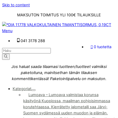
Skip to content
MAKSUTON TOIMITUS YLI 100€ TILAUKSILLE
Menu
041 3178 288
0 tuotetta
Jos haluat saada tilaamasi tuotteen/tuotteet valmiiksi
paketoituna, mainitsethan tämän tilauksen
kommenttikentässä! Paketointipalvelu on maksuton.
Kategoriat
Lumoava
–
Lumoava valmistaa korunsa
käsityönä Kuopiossa, maailman pohjoisimmassa
korutehtaassa. Kierrätetty jalometalli saa Järvi-
Suomen sydämessä uuden muodon ja elämän.