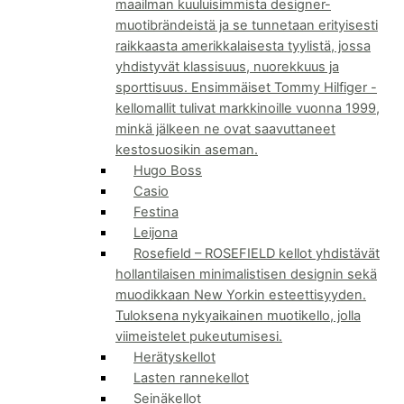
maailman kuuluisimmista designer-
muotibrändeistä ja se tunnetaan erityisesti
raikkaasta amerikkalaisesta tyylistä, jossa
yhdistyvät klassisuus, nuorekkuus ja
sporttisuus. Ensimmäiset Tommy Hilfiger -
kellomallit tulivat markkinoille vuonna 1999,
minkä jälkeen ne ovat saavuttaneet
kestosuosikin aseman.
Hugo Boss
Casio
Festina
Leijona
Rosefield
–
ROSEFIELD kellot yhdistävät
hollantilaisen minimalistisen designin sekä
muodikkaan New Yorkin esteettisyyden.
Tuloksena nykyaikainen muotikello, jolla
viimeistelet pukeutumisesi.
Herätyskellot
Lasten rannekellot
Seinäkellot