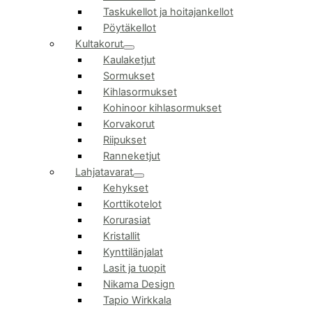
Taskukellot ja hoitajankellot
Pöytäkellot
Kultakorut
Kaulaketjut
Sormukset
Kihlasormukset
Kohinoor kihlasormukset
Korvakorut
Riipukset
Ranneketjut
Lahjatavarat
Kehykset
Korttikotelot
Korurasiat
Kristallit
Kynttilänjalat
Lasit ja tuopit
Nikama Design
Tapio Wirkkala