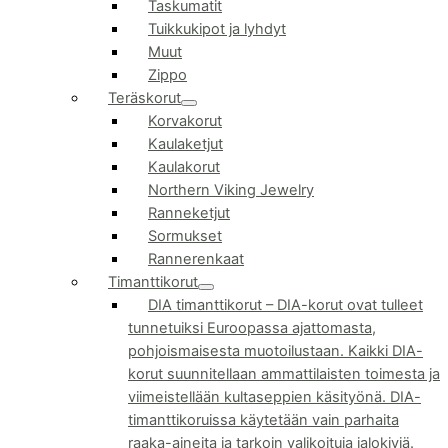
Taskumatit
Tuikkukipot ja lyhdyt
Muut
Zippo
Teräskorut
Korvakorut
Kaulaketjut
Kaulakorut
Northern Viking Jewelry
Ranneketjut
Sormukset
Rannerenkaat
Timanttikorut
DIA timanttikorut
–
DIA-korut ovat tulleet
tunnetuiksi Euroopassa ajattomasta,
pohjoismaisesta muotoilustaan. Kaikki DIA-
korut suunnitellaan ammattilaisten toimesta ja
viimeistellään kultaseppien käsityönä. DIA-
timanttikoruissa käytetään vain parhaita
raaka-aineita ja tarkoin valikoituja jalokiviä.