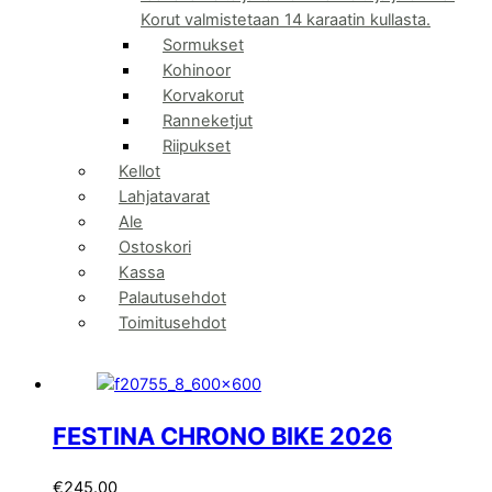
Korut valmistetaan 14 karaatin kullasta.
Sormukset
Kohinoor
Korvakorut
Ranneketjut
Riipukset
Kellot
Lahjatavarat
Ale
Ostoskori
Kassa
Palautusehdot
Toimitusehdot
FESTINA CHRONO BIKE 2026
€
245.00